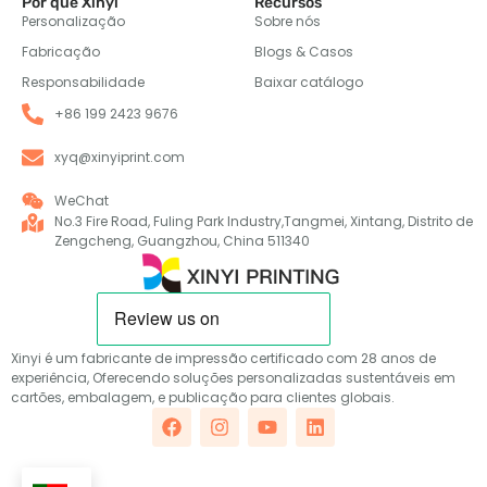
Por que Xinyi
Recursos
Personalização
Sobre nós
Fabricação
Blogs & Casos
Responsabilidade
Baixar catálogo
+86 199 2423 9676
xyq@xinyiprint.com
WeChat
No.3 Fire Road, Fuling Park Industry,Tangmei, Xintang, Distrito de
Zengcheng, Guangzhou, China 511340
Xinyi é um fabricante de impressão certificado com 28 anos de
experiência, Oferecendo soluções personalizadas sustentáveis em
cartões, embalagem, e publicação para clientes globais.