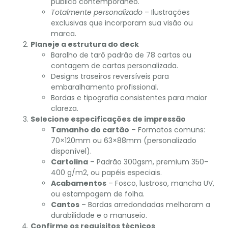
público contemporâneo.
Totalmente personalizado
– Ilustrações
exclusivas que incorporam sua visão ou
marca.
Planeje a estrutura do deck
Baralho de tarô padrão de 78 cartas ou
contagem de cartas personalizada.
Designs traseiros reversíveis para
embaralhamento profissional.
Bordas e tipografia consistentes para maior
clareza.
Selecione especificações de impressão
Tamanho do cartão
– Formatos comuns:
70×120mm ou 63×88mm (personalizado
disponível).
Cartolina
– Padrão 300gsm, premium 350–
400 g/m2, ou papéis especiais.
Acabamentos
– Fosco, lustroso, mancha UV,
ou estampagem de folha.
Cantos
– Bordas arredondadas melhoram a
durabilidade e o manuseio.
Confirme os requisitos técnicos