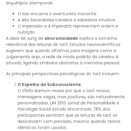
arquétipos atemporais:
O tolo
encarna o aventureiro inocente.
A Alta Sacerdotisa
canaliza a sabedoria intuitiva.
O Imperador
e
A Imperatriz
representam ordem e
nutrição.
A ideia de Jung de
sincronicidade
explica a estranha
relevância das leituras de tarô. Estudos neurocientíficos
sugerem que quando olhamos para imagens como a
Julgamento
anjo, a rede de modo padrão do cérebro é
ativada, ligando símbolos abstratos à memória pessoal.
As principais perspectivas psicológicas do tarô incluem:
O Espelho do Subconsciente
O
Efeito Barnum
revela por que o tarô ressoa:
mensagens vagas, mas positivas, são naturalmente
personalizadas. UM 2013
Jornal de Personalidade e
Psicologia Social
estudo encontrado 78% dos
participantes sentiram que as leituras de tarô os
descreviam com precisão, mesmo quando textos
idênticos foram usados.