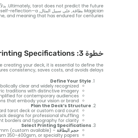
tarot does not predict the future
,
Ultimately
. بدلا
Magician
بطاقة, على سبيل المثال,
 self-reflection—a
he
,
and meaning that has endured for centuries
خطوة 3:
rinting Specifications
e creating your deck
,
it is essential to define the
ures consistency
,
saves costs
,
and avoids delays
Define Your Style
olically clear and widely recognized
ric traditions with distinctive imagery
mplified for contemporary audiences
ions that embody your vision or brand
Plan the Deck’s Structure
rd tarot deck or custom card count
ack designs for professional shuffling
t borders and typography for clarity
Select Printing Specifications
حجم البطاقة
– Common formats
).
custom available
(
88mm
um 350–400gsm
,
or specialty papers