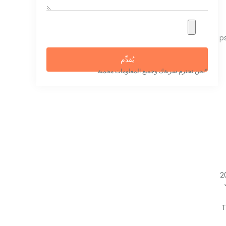
p
يُقدِّم
*نحن نحترم سريةك وجميع المعلومات محمية.
T