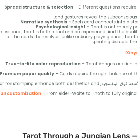
Spread structure
&
selection
– Different questions require 
.
and gestures reveal the subconscious
.
Narrative synthesis
– Each card connects into a stor
.
Psychological insight
– Tarot is not merely pr
In essence
,
tarot is both a tool and an experience
.
And the qualit
of the cards themselves
.
Unlike ordinary playing cards
,
tarot 
.
printing disrupts th
:
Xiny
True-to-life color reproduction
– Tarot images are rich in
Premium paper quality
– Cards require the right balance of th
الأشعة فوق البنفسجية,
or foil stamping enhance both aesthetics and
Full customization
– From Rider–Waite to Thoth to fully origina
Tarot Through a Jungian Lens —