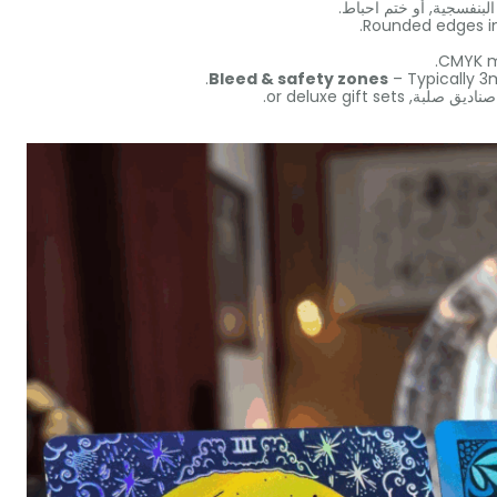
البنفسجية, أو ختم احباط.
.
.
CMYK 
.
Bleed
&
safety zones
– Typically 
 صناديق صلبة,
or deluxe gift sets
.