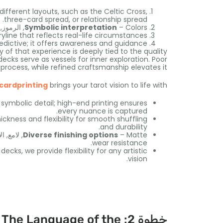
different layouts
,
such as the Celtic Cross
,
.
three-card spread
,
or relationship spread
– Colors
Symbolic interpretation
, الرموز,
yline that reflects real-life circumstances
edictive
;
it offers awareness and guidance
y of that experience is deeply tied to the quality
decks serve as vessels for inner exploration
.
Poor
e process
,
while refined craftsmanship elevates it
icardprinting
brings your tarot vision to life with
 symbolic detail
;
high-end printing ensures
.
every nuance is captured
ickness and flexibility for smooth shuffling
.
and durability
– Matte
Diverse finishing options
, لامع, 
.
wear resistance
l decks
,
we provide flexibility for any artistic
.
vision
خطوة 2:
 The Language of the