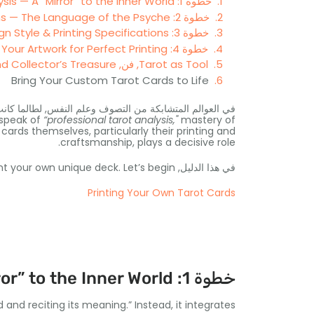
خطوة 1: Professional Tarot Analysis — A “Mirror” to the Inner World
خطوة 2: Tarot Through a Jungian Lens — The Language of the Psyche
خطوة 3: Choosing the Right Design Style & Printing Specifications
خطوة 4: Preparing Your Artwork for Perfect Printing
Tarot as Tool, فن, and Collector’s Treasure
Bring Your Custom Tarot Cards to Life
في العوالم المتشابكة من التصوف وعلم النفس, لطالما كانت 
speak of
“professional tarot analysis
,"
mastery of
e cards themselves
,
particularly their printing and
.
craftsmanship
,
plays a decisive role
في هذا الدليل,
Let’s begin
.
rint your own unique deck
Printing Your Own Tarot Cards
خطوة 1:
or” to the Inner World
d and reciting its meaning.” Instead
,
it integrates