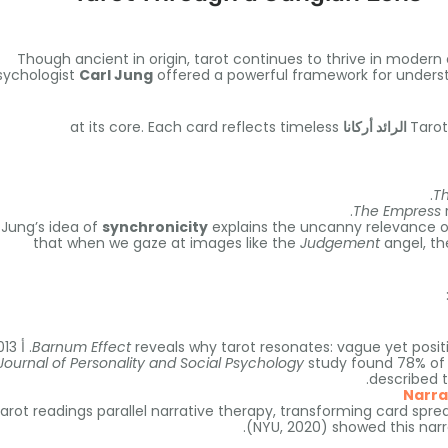
Though ancient in origin
,
tarot continues to thrive in modern 
sychologist
Carl Jung
offered a powerful framework for underst
at its core
.
Each card reflects timeless
Tarot
.
Th
.
The Empress
Jung’s idea of
synchronicity
explains the uncanny relevance o
that when we gaze at images like the
Judgement
angel
,
th
vague yet posit
:
reveals why tarot resonates
Barnum Effect
. أ 2013
Journal of Personality and Social Psychology
study found
78%
of
.
described
Narra
arot readings parallel narrative therapy
,
transforming card spread
(
NYU
, 2020)
showed this narr