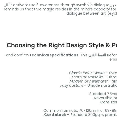
ً من,
it activates self-awareness through symbolic dialogue
. ال
reminds us that true magic resides in the mind’s capacity for
.
dialogue between art
,
psyc
Choosing the Right Design Style
&
P
Befor
النمط الفني
This
.
technical specifications
and confirm
.
ens
.
Classic Rider–Waite
– Symb
.
Thoth or Marseille
– Histo
.
Modern or minimalist
– Si
.
Fully custom
– Unique illustrat
.
Standard 78-ca
.
Reversible b
.
Consisten
: 70
×120mm or 63×
.
Card stock
– Standard 300gsm
,
premi