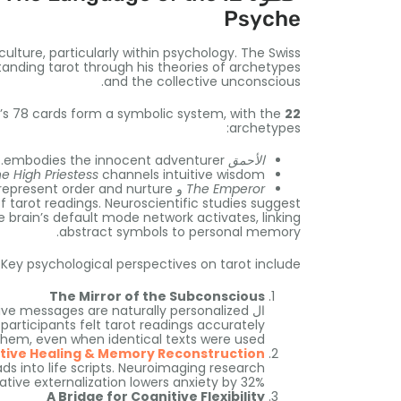
Psyche
culture
,
particularly within psychology
.
The Swiss
anding tarot through his theories of archetypes
.
and the collective unconscious
22 الرائد أركانا
with the
,
cards form a symbolic system
78
’s
:
archetypes
الأحمق
embodies the innocent adventurer
.
e High Priestess
channels intuitive wisdom
The Emperor
و
represent order and nurture
f tarot readings
.
Neuroscientific studies suggest
e brain’s default mode network activates
,
linking
.
abstract symbols to personal memory
:
Key psychological perspectives on tarot include
The Mirror of the Subconscious
ال
ive messages are naturally personalized
 participants felt tarot readings accurately
 them
,
even when identical texts were used
tive Healing
&
Memory Reconstruction
s into life scripts
.
Neuroimaging research
ative externalization lowers anxiety by
32%.
A Bridge for Cognitive Flexibility