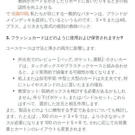
教師がカードをかざしたりボードに置いたりするときの視
認性を向上させる.
で
信義印刷
, 私たちが目にする一般的なパターンは、ブランドが
メインデッキを提供しているというものです。 3 × 5 またはA6,
プラス、より大きな形式の個別の教師パック.
3. フラッシュカードはどのように使用および保管されますか?
ユースケースは寸法と厚さの両方に影響します.
外出先でのレビュー (バッグ, ポケット, 通勤): 小さいカー
ドは、タックボックスやプラスチックケースと組み合わせ
ると、より実用的で損傷する可能性が低くなります。.
机上または自宅学習: 中型と大型のカードは大丈夫です, 特
にトレイやスタンドの上に置いたままの場合.
教室セット: 収納ボックスを検討する必要があるかもしれ
ません, 吊り下げポケット, またはバンドルセット, これら
はすべて、選択した次元と相互作用します.
また、製品をどのように梱包する予定であるかについても検討し
ます。たとえば、, 100 のカード 3 × 5 では、より小さなボック
スが必要になります 100 のカード 5 × 8 で, それに応じて出荷重
量とカートンのレイアウトも変更されます.