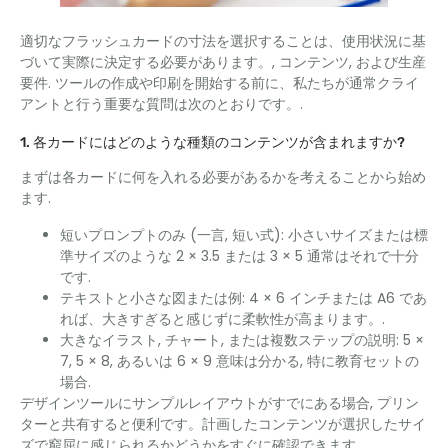
適切なフラッシュカードの寸法を選択することは、使用状況に基
づいて実際に決定する必要があります。, コンテンツ, および生産
要件. ツールの作成や印刷を開始する前に、私たちが通常クライ
アントと行う重要な質問は次のとおりです。.
1. 各カードにはどのような種類のコンテンツが含まれますか?
まずは各カードに何を入れる必要があるかを考えることから始め
ます.
短いプロンプトのみ (一言, 短い式): 小さいサイズまたは標
準サイズのような 2 × 3.5 または 3 × 5 通常はそれで十分
です.
テキストと小さな図または例: 4 × 6 インチまたは A6 であ
れば、大きすぎると感じずに柔軟性が高まります。.
大きなイラスト, チャート, または複数ステップの説明: 5 ×
7, 5 × 8, あるいは 6 × 9 意味は分かる, 特に教育セットの
場合.
デザインツールにサンプルレイアウトがすでにある場合, プリン
ターと共有すると便利です。計画したコンテンツが選択したサイ
ズで窮屈に感じられるかどうかをすぐに確認できます。.