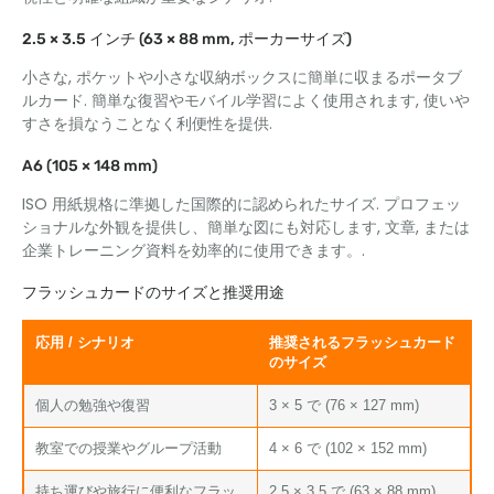
2.5 × 3.5 インチ (63 × 88 mm, ポーカーサイズ)
小さな, ポケットや小さな収納ボックスに簡単に収まるポータブ
ルカード. 簡単な復習やモバイル学習によく使用されます, 使いや
すさを損なうことなく利便性を提供.
A6 (105 × 148 mm)
ISO 用紙規格に準拠した国際的に認められたサイズ. プロフェッ
ショナルな外観を提供し、簡単な図にも対応します, 文章, または
企業トレーニング資料を効率的に使用できます。.
フラッシュカードのサイズと推奨用途
応用 / シナリオ
推奨されるフラッシュカード
のサイズ
個人の勉強や復習
3 × 5 で (76 × 127 mm)
教室での授業やグループ活動
4 × 6 で (102 × 152 mm)
持ち運びや旅行に便利なフラッ
2.5 × 3.5 で (63 × 88 mm)