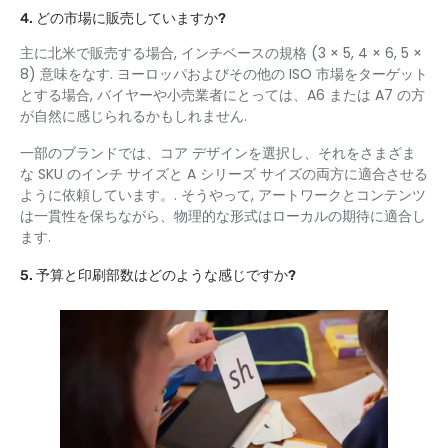
4. どの市場に販売していますか?
主に北米で販売する場合, インチベースの規格 (3 × 5, 4 × 6, 5 ×
8) 意味をなす. ヨーロッパおよびその他の ISO 市場をターゲット
とする場合, バイヤーや小売業者にとっては、A6 または A7 の方
が自然に感じられるかもしれません.
一部のブランドでは、コア デザインを選択し、それをさまざま
な SKU のインチ サイズと A シリーズ サイズの両方に適合させる
ように依頼しています。. そうやって, アートワークとコンテンツ
は一貫性を保ちながら、物理的な形式はローカルの期待に適合し
ます.
5. 予算と印刷部数はどのような感じですか?