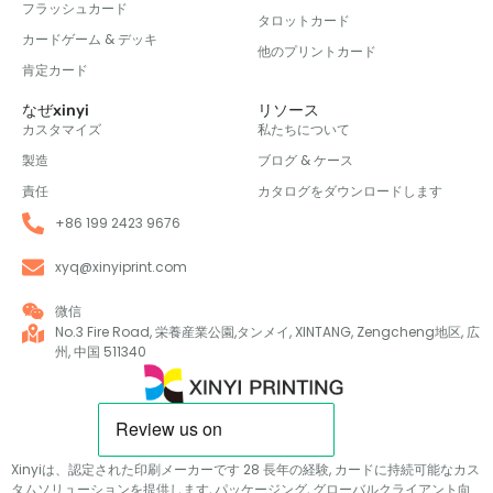
フラッシュカード
タロットカード
カードゲーム & デッキ
他のプリントカード
肯定カード
なぜxinyi
リソース
カスタマイズ
私たちについて
製造
ブログ & ケース
責任
カタログをダウンロードします
+86 199 2423 9676
xyq@xinyiprint.com
微信
No.3 Fire Road, 栄養産業公園,タンメイ, XINTANG, Zengcheng地区, 広
州, 中国 511340
Xinyiは、認定された印刷メーカーです 28 長年の経験, カードに持続可能なカス
タムソリューションを提供します, パッケージング, グローバルクライアント向