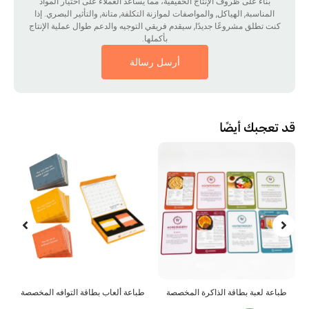
بناءً على ظروف الإنتاج الحقيقية، مما يساعد العملاء على اختيار المواد
المناسبة, الهياكل, والمواصفات لموازنة التكلفة, متانة, والتأثير البصري. إذا
نت تطلق مشروعًا جديدًا, سيقدم فريقي التوجيه والدعم طوال عملية الإنتاج
بأكملها.
أرسل رسالة
عجبك أيضًا
عة لعبة بطاقة الذاكرة المخصصة
طباعة ألعاب بطاقة التوافه المخصصة
بانو