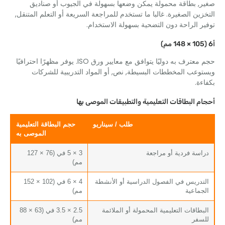
, بطاقة محمولة يمكن وضعها بسهولة في الجيوب أو صناديق
ين الصغيرة. غالبا ما تستخدم للمراجعة السريعة أو التعلم المتنقل,
 الراحة دون التضحية بسهولة الاستخدام.
حجم معترف به دوليًا يتوافق مع معايير ورق ISO. يوفر مظهرًا احترافيًا
عب المخططات البسيطة, نص, أو المواد التدريبية للشركات
ة.
 البطاقات التعليمية والتطبيقات الموصى بها
طلب / سيناريو
حجم البطاقة التعليمية
الموصى به
سة فردية أو مراجعة
3 × 5 في (76 × 127
مم)
دريس في الفصول الدراسية أو الأنشطة
4 × 6 في (102 × 152
ماعية
مم)
طاقات التعليمية المحمولة أو الملائمة
2.5 × 3.5 في (63 × 88
فر
مم)