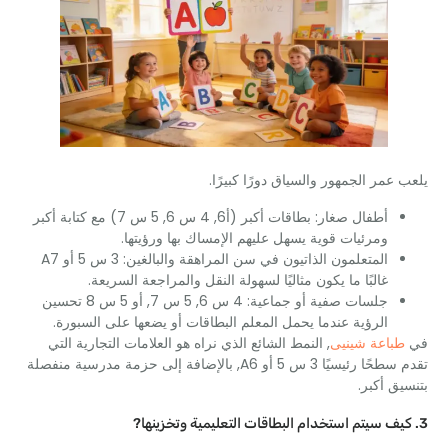
عمر الجمهور والسياق دورًا كبيرًا.
أطفال صغار: بطاقات أكبر (أ6, 4 س 6, 5 س 7) مع كتابة أكبر
ومرئيات قوية يسهل عليهم الإمساك بها ورؤيتها.
المتعلمون الذاتيون في سن المراهقة والبالغين: 3 س 5 أو A7
غالبًا ما يكون مثاليًا لسهولة النقل والمراجعة السريعة.
جلسات صفية أو جماعية: 4 س 6, 5 س 7, أو 5 س 8 تحسين
الرؤية عندما يحمل المعلم البطاقات أو يضعها على السبورة.
باعة شينيى
, النمط الشائع الذي نراه هو العلامات التجارية التي
تقدم سطحًا رئيسيًا 3 س 5 أو A6, بالإضافة إلى حزمة مدرسية منفصلة
ق أكبر.