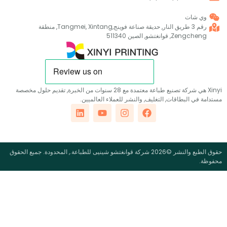
ي شات
رقم 3 طريق النار, حديقة صناعة فوينج,Tangmei, Xintang, منطقة
Zengch, قوانغتشو, الصين 511340
Xinyi هي شركة تصنيع طباعة معتمدة مع 28 سنوات من الخبرة, تقديم حلول مخصصة
في البطاقات, التغليف, والنشر للعملاء العالميين.
حقوق الطبع والنشر ©2026 شركة قوانغتشو شينيى للطباعة., المحدودة. جميع الحقوق
.