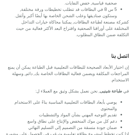
صحفية قياسية, خفض النفايات.
5 س 8 في البطاقات قد تتطلب تخطيطات ورقة مختلفة,
وستكون صناديقها وعلب الشحن الخاصة بها أيضًا أكبر وأثقل.
 مصنعة لطباعة البطاقات, يمكننا محاكاة خيارات التداخل
لفة على أوراقنا الصحفية واقتراح البعد الأكثر فعالية من حيث
لفة ضمن النطاق المطلوب.
 بنا
تيار الأبعاد الصحيحة للبطاقات التعليمية قبل الطباعة يمكن أن يمنع
جعات المكلفة ويضمن فعالية البطاقات الخاصة بك, دائم, وسهلة
خدام.
باعة شينيى
, نحن نعمل بشكل وثيق مع العملاء ل:
يوصي بأبعاد البطاقات التعليمية المناسبة بناءً على الاستخدام
والمحتوى
تقديم التوجيه المهني بشأن المواد والتشطيبات
دعم كل من موك المنخفض والإنتاج على نطاق واسع
ضمان جودة متسقة من التصميم إلى التسليم النهائي
كنت تخطط لمشروع بطاقة تعليمية وترغب في الحصول على مشورة