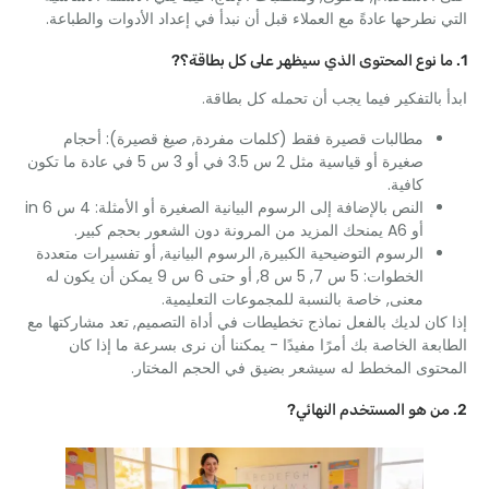
نطرحها عادةً مع العملاء قبل أن نبدأ في إعداد الأدوات والطباعة.
بالتفكير فيما يجب أن تحمله كل بطاقة.
مطالبات قصيرة فقط (كلمات مفردة, صيغ قصيرة): أحجام
صغيرة أو قياسية مثل 2 س 3.5 في أو 3 س 5 في عادة ما تكون
كافية.
النص بالإضافة إلى الرسوم البيانية الصغيرة أو الأمثلة: 4 س 6 in
أو A6 يمنحك المزيد من المرونة دون الشعور بحجم كبير.
الرسوم التوضيحية الكبيرة, الرسوم البيانية, أو تفسيرات متعددة
الخطوات: 5 س 7, 5 س 8, أو حتى 6 س 9 يمكن أن يكون له
معنى, خاصة بالنسبة للمجموعات التعليمية.
ان لديك بالفعل نماذج تخطيطات في أداة التصميم, تعد مشاركتها مع
عة الخاصة بك أمرًا مفيدًا - يمكننا أن نرى بسرعة ما إذا كان
توى المخطط له سيشعر بضيق في الحجم المختار.