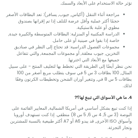
حالة الاستخدام على الأبعاد والسمك.
مراجعة أثناء التنقل (أكياس, جيوب, يسافر): تعد البطاقات الأصغر
حجمًا أكثر عملية وأقل عرضة للتلف إذا تم إقرانها بصندوق
مطوي أو علبة بلاستيكية.
الدراسة المكتبية أو المنزلية: البطاقات المتوسطة والكبيرة جيدة,
خاصة إذا بقوا في صينية أو على حامل.
مجموعات الفصول الدراسية: قد تحتاج إلى النظر في صناديق
التخزين, جيوب معلقة, أو مجموعات المجمعة, والتي تتفاعل
جميعها مع الأبعاد التي اخترتها.
نظر أيضًا إلى الطريقة التي تخطط بها لتغليف المنتج - على سبيل
المثال, 100 بطاقات 3 س 5 في سوف يتطلب مربع أصغر من 100
بطاقات 5 س 8 في, وتتغير أوزان الشحن وتخطيطات الكرتون وفقًا
نت تبيع بشكل أساسي في أمريكا الشمالية, المعايير القائمة على
البوصة (3 س 5, 4 س 6, 5 س 8) منطقي. إذا كنت تستهدف أوروبا
وأسواق ISO الأخرى, قد يبدو A6 أو A7 أكثر طبيعية بالنسبة للمشترين
 التجزئة.