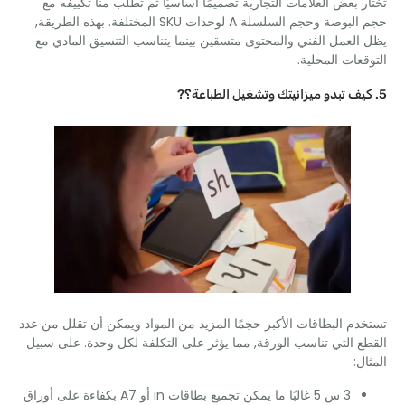
 بعض العلامات التجارية تصميمًا أساسيًا ثم تطلب منا تكييفه مع
حجم البوصة وحجم السلسلة A لوحدات SKU المختلفة. بهذه الطريقة,
لعمل الفني والمحتوى متسقين بينما يتناسب التنسيق المادي مع
عات المحلية.
م البطاقات الأكبر حجمًا المزيد من المواد ويمكن أن تقلل من عدد
 التي تناسب الورقة, مما يؤثر على التكلفة لكل وحدة. على سبيل
ل:
3 س 5 غالبًا ما يمكن تجميع بطاقات in أو A7 بكفاءة على أوراق