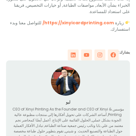
اء بشأن الأبعاد, مواصفات الطباعة, أو خيارات التخصيص, فريقنا
ستعداد للمساعدة.
ارة
https://xinyicardprinting.com/
للتواصل معنا وبدء
سارك.
:
ليو
ؤسس &
CEO of Xinyi Printing As the Founder and CEO of Xinyi
Printing
, أساعد الشركات على تحويل أفكارها إلى منتجات مطبوعة عالية
الجودة بشكل عملي, الحلول القائمة على الإنتاج. أعمل أيضًا كمحاضر نجم
عتمد من علي بابا ونائب رئيس جمعية صناعة الطباعة, تبادل الأفكار العملية
ول الطباعة والتصنيع الحديث. و شيني, نقوم بتطوير حلول طباعة مخصصة