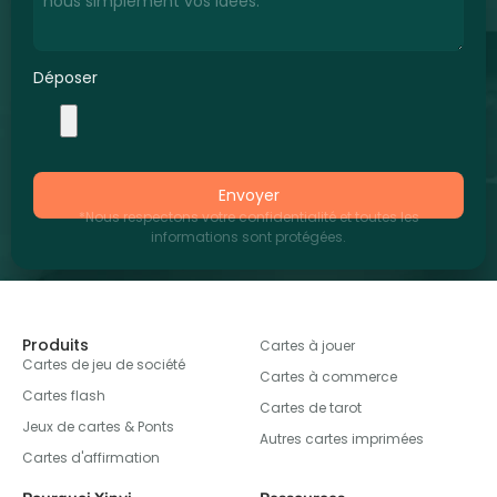
Déposer
Envoyer
*Nous respectons votre confidentialité et toutes les
informations sont protégées.
Produits
Cartes à jouer
Cartes de jeu de société
Cartes à commerce
Cartes flash
Cartes de tarot
Jeux de cartes & Ponts
Autres cartes imprimées
Cartes d'affirmation