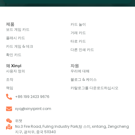
제품
카드 놀이
보드 게임 카드
거래 카드
플래시 카드
타로 카드
카드 게임 & 데크
다른 인쇄 카드
확인 카드
왜 Xinyi
자원
사용자 정의
우리에 대해
조작
블로그 & 케이스
책임
카탈로그를 다운로드하십시오
+86 199 2423 9676
xyq@xinyiprint.com
위챗
No.3 Fire Road, Fuling Industry Park,탕 스미, xintang, Zengcheng
지구, 광저우, 중국 511340