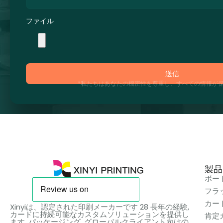
ファイル
送信
*私たちはあなたの機密性を尊重し、すべての情報が保
製品
ボー
フラ
カー
Xinyiは、認定された印刷メーカーです 28 長年の経験,
カードに持続可能なカスタムソリューションを提供し
肯定
ます, パッケージング, グローバルクライアント向けの