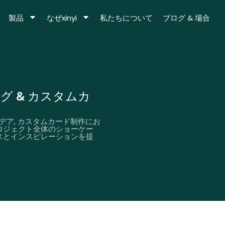
製品
なぜxinyi
私たちについて
ブログ & 場合
ログ & カスタムカ
デア, カスタムカード制作にお
ロジェクト全体のショーケー
スとインスピレーションを提