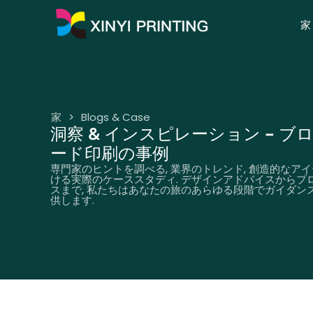
家
家
>
Blogs & Case
洞察 & インスピレーション – ブ
ード印刷の事例
専門家のヒントを調べる, 業界のトレンド, 創造的なアイ
ける実際のケーススタディ. デザインアドバイスからプ
スまで, 私たちはあなたの旅のあらゆる段階でガイダン
供します.