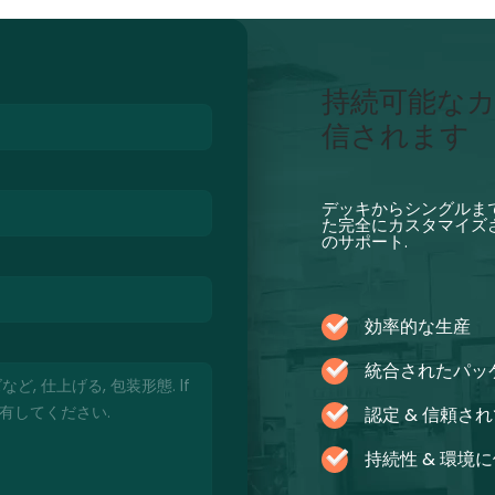
持続可能なカ
信されます
デッキからシングルまで
た完全にカスタマイズさ
のサポート.
効率的な生産
統合されたパッ
認定 & 信頼さ
持続性 & 環境