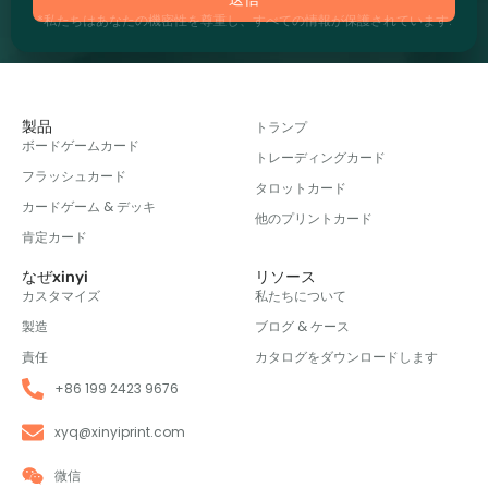
*私たちはあなたの機密性を尊重し、すべての情報が保護されています.
製品
トランプ
ボードゲームカード
トレーディングカード
フラッシュカード
タロットカード
カードゲーム & デッキ
他のプリントカード
肯定カード
なぜxinyi
リソース
カスタマイズ
私たちについて
製造
ブログ & ケース
責任
カタログをダウンロードします
+86 199 2423 9676
xyq@xinyiprint.com
微信