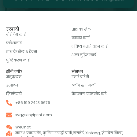
उत्पादों
ताश का खेल
बोर्ड गेम कार्ड
व्यापार कार्ड
फ़्लैशकार्ड
भविष्य बताने वाला कार्ड
ताश के खेल & डेक्स
अन्य मुद्रित कार्ड
पुष्टिकरण कार्ड
झीनी क्यों?
संसाधन
अनुकूलन
हमारे बारे में
उत्पादन
ब्लॉग & मामलों
ज़िम्मेदारी
कैटलॉग डाउनलोड करें
+86 199 2423 9676
xyq@xinyiprint.com
WeChat
नंबर 3 फायर रोड, फुलिंग इंडस्ट्री पार्क,तांगमेई, Xintang, ज़ेंगचेंग जिला,