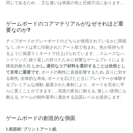
同じであるため、. 主な違いは表面の色と圧縮方法にあります。.
ゲームボードのコアマテリアルがなぜそれほど重
要なのか?
チップボードかグレーボードのどちらが使用されているかに関係
なく, ボードは常に印刷されたアート紙で包まれ、色が長持ちす
るように保護ラミネートで仕上げられています。, スムーズなハ
ンドリング, 繰り返しの折りたたみと頻繁なゲームプレイによる
構造的耐久性.
しかし, 適切なコア材料を選択することは依然とし
て非常に重要です
, ボードの剛性に直接影響するため, 反りに対す
る耐性, 全体的な寿命, ボードを広げたときにプレイヤーが体験す
るプレミアムな感動. 厳選された素材により、ボードを完全に平
らに置くことができます。, 湿度の変化に耐える, 激しい使用にも
耐える, ゲームの制作基準に適合する品質レベルを提供します.
ゲームボードの創造的な側面
1.表面材: プリントアート紙