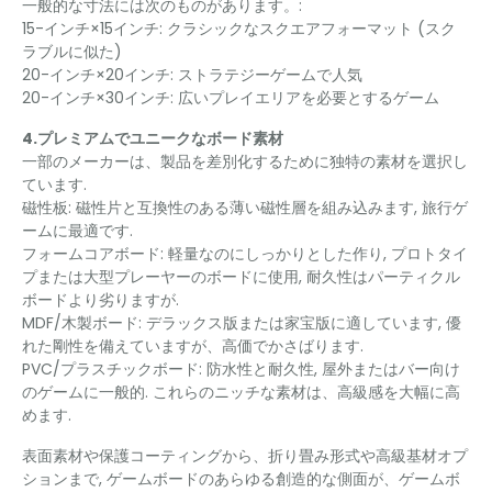
一般的な寸法には次のものがあります。:
15-インチ×15インチ: クラシックなスクエアフォーマット (スク
ラブルに似た)
20-インチ×20インチ: ストラテジーゲームで人気
20-インチ×30インチ: 広いプレイエリアを必要とするゲーム
4.プレミアムでユニークなボード素材
一部のメーカーは、製品を差別化するために独特の素材を選択し
ています.
磁性板: 磁性片と互換性のある薄い磁性層を組み込みます, 旅行ゲ
ームに最適です.
フォームコアボード: 軽量なのにしっかりとした作り, プロトタイ
プまたは大型プレーヤーのボードに使用, 耐久性はパーティクル
ボードより劣りますが.
MDF/木製ボード: デラックス版または家宝版に適しています, 優
れた剛性を備えていますが、高価でかさばります.
PVC/プラスチックボード: 防水性と耐久性, 屋外またはバー向け
のゲームに一般的. これらのニッチな素材は、高級感を大幅に高
めます.
表面素材や保護コーティングから、折り畳み形式や高級基材オプ
ションまで, ゲームボードのあらゆる創造的な側面が、ゲームボ