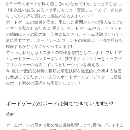
か? 一部のボードが厚く感じるのはなぜですか, もっと平らな, よ
り耐久性のある, あるいは単にもっと「贅沢」,」一方で、ざらざ
らしていて折り畳むのに抵抗がある人もいます?
ボードゲームの触感を高め、手にした瞬間からその職人技でプレ
イヤーを驚かせるために, 覚えて: ボード ゲームやカード セット
の感触は人々の間の第一印象に似ており、ゲーム体験にとって非
常に重要です。. ボードゲーム ブランドの構築は、一流の品質を
確保するかどうかにかかっています!
で
Xinyi
, 私たちはカスタムの製作を専門としています, プレミア
ムボードゲームコンポーネント, 独立系クリエイターとトップパ
ブリッシャーの両方にインスピレーションを与える.
今, 最も一般的な材料の種類と製造技術を徹底的に分析する信義
に参加してください。. 次回のボードゲームプロジェクトに最適
なボード素材の選択をお手伝いします。!
ボードゲームのボードは何でできていますか?
芯材
ゲームボードの厚さは耐久性に直接影響します, 剛性, プレイ中に