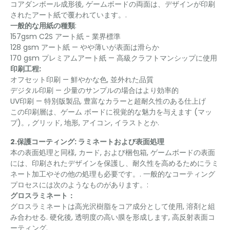
コアダンボール成形後, ゲームボードの両面は、デザインが印刷
されたアート紙で覆われています。.
一般的な用紙の種類
:
157gsm C2S アート紙 - 業界標準
128 gsm アート紙 — やや薄いが表面は滑らか
170 gsm プレミアムアート紙 — 高級クラフトマンシップに使用
印刷工程:
オフセット印刷 — 鮮やかな色, 並外れた品質
デジタル印刷 — 少量のサンプルの場合はより効率的
UV印刷 — 特別版製品, 豊富なカラーと超耐久性のある仕上げ
この印刷層は、ゲーム ボードに視覚的な魅力を与えます (マッ
プ)。, グリッド, 地形, アイコン, イラストとか.
2.保護コーティング: ラミネートおよび表面処理
本の表面処理と同様, カード, および梱包箱, ゲームボードの表面
には、印刷されたデザインを保護し、耐久性を高めるためにラミ
ネート加工やその他の処理も必要です。. 一般的なコーティング
プロセスには次のようなものがあります。:
グロスラミネート：
グロスラミネートは高光沢樹脂をコア成分として使用, 溶剤と組
み合わせる. 硬化後, 透明度の高い膜を形成します, 高反射表面コ
ーティング.