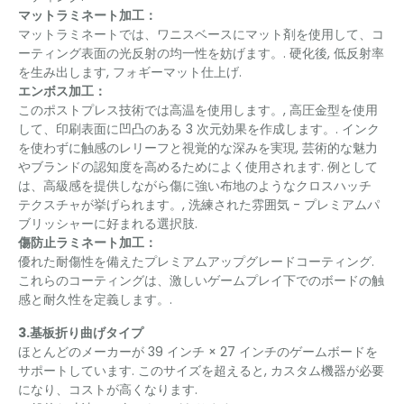
マットラミネート加工：
マットラミネートでは、ワニスベースにマット剤を使用して、コ
ーティング表面の光反射の均一性を妨げます。. 硬化後, 低反射率
を生み出します, フォギーマット仕上げ.
エンボス加工：
このポストプレス技術では高温を使用します。, 高圧金型を使用
して、印刷表面に凹凸のある 3 次元効果を作成します。. インク
を使わずに触感のレリーフと視覚的な深みを実現, 芸術的な魅力
やブランドの認知度を高めるためによく使用されます. 例として
は、高級感を提供しながら傷に強い布地のようなクロスハッチ
テクスチャが挙げられます。, 洗練された雰囲気 - プレミアムパ
ブリッシャーに好まれる選択肢.
傷防止ラミネート加工：
優れた耐傷性を備えたプレミアムアップグレードコーティング.
これらのコーティングは、激しいゲームプレイ下でのボードの触
感と耐久性を定義します。.
3.基板折り曲げタイプ
ほとんどのメーカーが 39 インチ × 27 インチのゲームボードを
サポートしています. このサイズを超えると, カスタム機器が必要
になり、コストが高くなります.