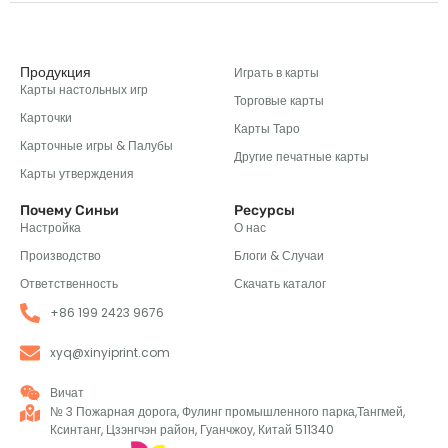
Продукция
Играть в карты
Карты настольных игр
Торговые карты
Карточки
Карты Таро
Карточные игры & Палубы
Другие печатные карты
Карты утверждения
Почему Синьи
Ресурсы
Настройка
О нас
Производство
Блоги & Случаи
Ответственность
Скачать каталог
+86 199 2423 9676
xyq@xinyiprint.com
Вичат
№ 3 Пожарная дорога, Фулинг промышленного парка,Тангмей,
Ксинтанг, Цзэнгчэн район, Гуанчжоу, Китай 511340