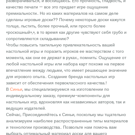
разворачиваться, и восхищаюсь. Его прочность, гладкость, и
качество печати — все это придает игре ощущение
премиальности.. Но из каких материалов на самом деле
сделаны игровые доски?? Почему некоторые доски кажутся
толще, льстить, более прочный, или просто более
«роскошный»,», в то время как другие чувствуют себя грубо и
сопротивляются складыванию?
Чтобы повысить тактильную привлекательность вашей
настольной игры и поразить игроков ее мастерством с того
момента, как они ее держат в руках., помнить: Ощущение от
любой настольной игры или набора карт похоже на первое
впечатление между людьми, что имеет решающее значение
для игрового опыта.. Создание бренда настольных игр
зависит от обеспечения первоклассного качества.!
В
Синьи
, мы специализируемся на изготовлении по
индивидуальному заказу, премиум-компоненты для
настольных игр, вдохновляя как независимых авторов, так и
ведущих издателей.
Сейчас, Присоединяйтесь к Синьи, поскольку мы тщательно
анализируем наиболее распространенные типы материалов
и технологии производства.. Позвольте нам помочь вам
выбрать оптимальный материал доски для вашего