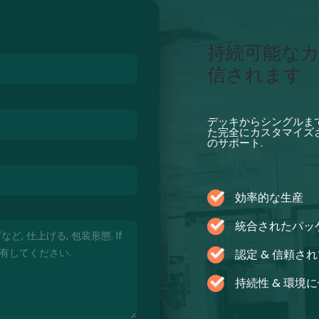
持続可能なカ
信されます
デッキからシングルまで
た完全にカスタマイズさ
のサポート.
効率的な生産
統合されたパッ
認定 & 信頼さ
持続性 & 環境