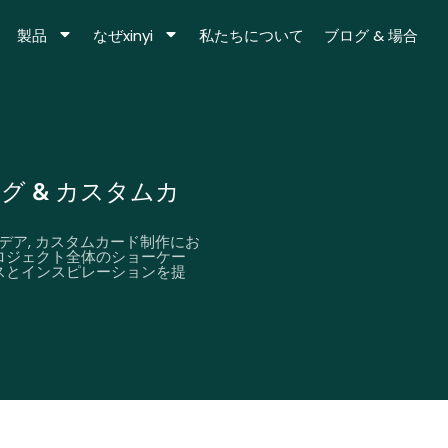
製品
なぜxinyi
私たちについて
ブログ & 場合
ログ & カスタムカ
デア, カスタムカード制作にお
ロジェクト全体のショーケー
スとインスピレーションを提