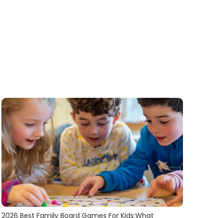
2026
Best Family Board Games For Kids
:
What