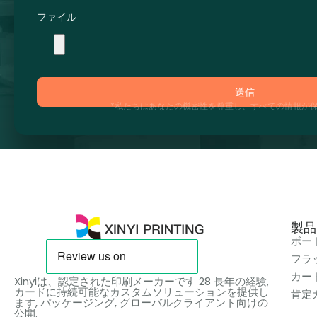
ファイル
送信
*私たちはあなたの機密性を尊重し、すべての情報が保
製品
ボー
フラ
カー
Xinyiは、認定された印刷メーカーです 28 長年の経験,
カードに持続可能なカスタムソリューションを提供し
肯定
ます, パッケージング, グローバルクライアント向けの
公開.