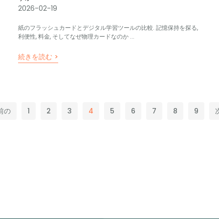
2026-02-19
紙のフラッシュカードとデジタル学習ツールの比較. 記憶保持を探る,
利便性, 料金, そしてなぜ物理カードなのか ...
続きを読む >
 前の
1
2
3
4
5
6
7
8
9