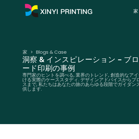
家
家
>
Blogs & Case
洞察 & インスピレーション – ブ
ード印刷の事例
専門家のヒントを調べる, 業界のトレンド, 創造的なアイ
ける実際のケーススタディ. デザインアドバイスからプ
スまで, 私たちはあなたの旅のあらゆる段階でガイダン
供します.