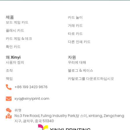
제품
카드 놀이
보드 게임 카드
거래 카드
플래시 카드
타로 카드
카드 게임 & 데크
다른 인쇄 카드
확인 카드
왜 Xinyi
자원
사용자 정의
우리에 대해
조작
블로그 & 케이스
책임
카탈로그를 다운로드하십시오
+86 199 2423 9676
xyq@xinyiprint.com
위챗
No.3 Fire Road, Fuling Industry Park,탕 스미, xintang, Zengcheng
지구, 광저우, 중국 511340