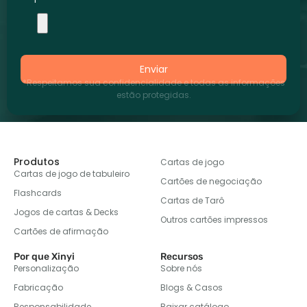
Enviar
*Respeitamos sua confidencialidade e todas as informações
estão protegidas.
Produtos
Cartas de jogo
Cartas de jogo de tabuleiro
Cartões de negociação
Flashcards
Cartas de Tarô
Jogos de cartas & Decks
Outros cartões impressos
Cartões de afirmação
Por que Xinyi
Recursos
Personalização
Sobre nós
Fabricação
Blogs & Casos
Responsabilidade
Baixar catálogo