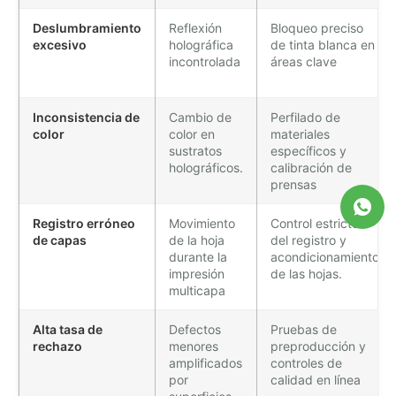
Deslumbramiento
Reflexión
Bloqueo preciso
excesivo
holográfica
de tinta blanca en
incontrolada
áreas clave
Inconsistencia de
Cambio de
Perfilado de
color
color en
materiales
sustratos
específicos y
holográficos.
calibración de
prensas
Registro erróneo
Movimiento
Control estricto
de capas
de la hoja
del registro y
durante la
acondicionamiento
impresión
de las hojas.
multicapa
Alta tasa de
Defectos
Pruebas de
rechazo
menores
preproducción y
amplificados
controles de
por
calidad en línea