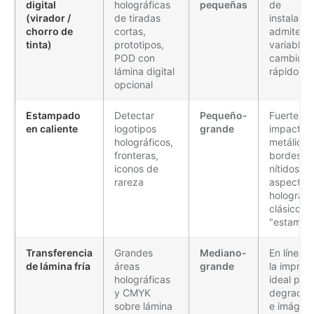
digital
holográficas
pequeñas
de
(virador /
de tiradas
instalació
chorro de
cortas,
admite d
tinta)
prototipos,
variables
POD con
cambios
lámina digital
rápidos
opcional
Estampado
Detectar
Pequeño-
Fuerte
en caliente
logotipos
grande
impacto
holográficos,
metálico,
fronteras,
bordes
iconos de
nítidos,
rareza
aspecto
holográfi
clásico
"estampa
Transferencia
Grandes
Mediano-
En línea 
de lámina fría
áreas
grande
la impresi
holográficas
ideal par
y CMYK
degradad
sobre lámina
e imágen