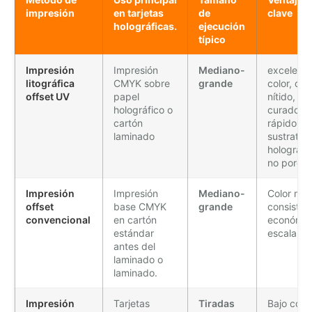
impresión
en tarjetas
de
clave
holográficas.
ejecución
típico
Impresión
Impresión
Mediano-
excelente
litográfica
CMYK sobre
grande
color, det
offset UV
papel
nítido,
holográfico o
curado
cartón
rápido en
laminado
sustratos
holográfi
no poros
Impresión
Impresión
Mediano-
Color mu
offset
base CMYK
grande
consisten
convencional
en cartón
económic
estándar
escala
antes del
laminado o
laminado.
Impresión
Tarjetas
Tiradas
Bajo cost