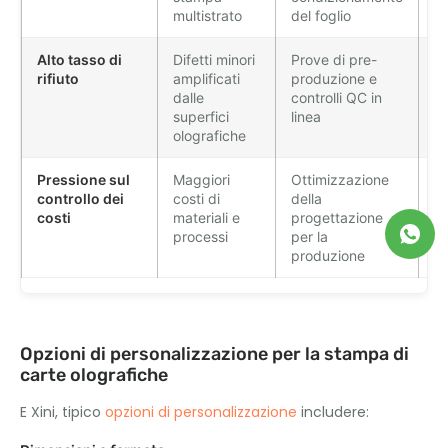
multistrato
del foglio
Alto tasso di
Difetti minori
Prove di pre-
R
rifiuto
amplificati
produzione e
de
dalle
controlli QC in
sp
superfici
linea
p
olografiche
c
Pressione sul
Maggiori
Ottimizzazione
C
controllo dei
costi di
della
co
costi
materiali e
progettazione
s
processi
per la
pe
produzione
qu
Opzioni di personalizzazione per la stampa di
carte olografiche
E Xini, tipico
opzioni di personalizzazione
includere: