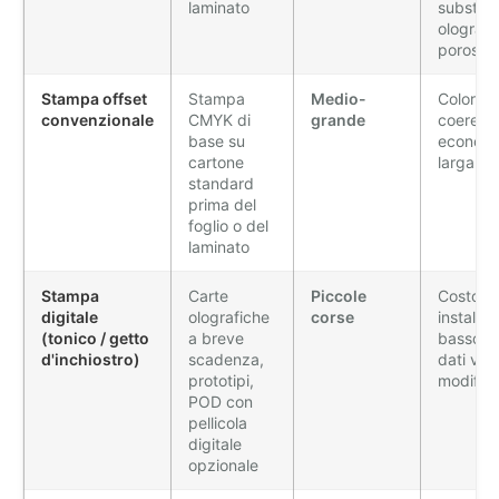
laminato
substrat
olografi
porosi
Stampa offset
Stampa
Medio-
Colore m
convenzionale
CMYK di
grande
coerent
base su
economi
cartone
larga sc
standard
prima del
foglio o del
laminato
Stampa
Carte
Piccole
Costo di
digitale
olografiche
corse
installa
(tonico / getto
a breve
basso, 
d'inchiostro)
scadenza,
dati vari
prototipi,
modifich
POD con
pellicola
digitale
opzionale