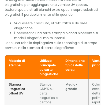
olografiche per aggiungere una vernice UV spessa,
texture spot, o strati bianchi extra opachi sopra substrati
olografici. È particolarmente utile quando:
Vuoi essere cresciuto, effetti tattili sulle aree
olografiche.
È necessaria una forte stampa bianca bloccante su
modelli olografici molto intensi.
Ecco una tabella riepilogativa sulle tecnologie di stampa
comuni nella stampa di carte olografiche:
Metodo di
Utilizzo
Dimensione
Vantagg
stampa
principale
tipica della
principa
su carte
corsa
olografiche
Stampa
Stampa
Medio-
Colore
litografica
CMYK su
grande
eccellen
offset UV
carta
dettaglio
olografica o
polimeri
cartone
rapida s