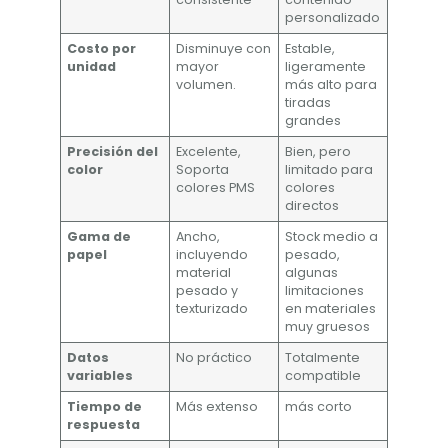
personalizado
Costo por
Disminuye con
Estable,
unidad
mayor
ligeramente
volumen.
más alto para
tiradas
grandes
Precisión del
Excelente,
Bien, pero
color
Soporta
limitado para
colores PMS
colores
directos
Gama de
Ancho,
Stock medio a
papel
incluyendo
pesado,
material
algunas
pesado y
limitaciones
texturizado
en materiales
muy gruesos
Datos
No práctico
Totalmente
variables
compatible
Tiempo de
Más extenso
más corto
respuesta