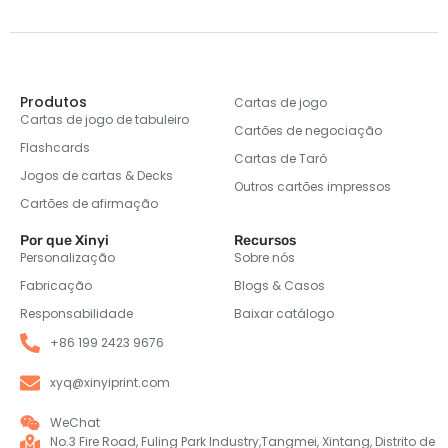
Produtos
Cartas de jogo
Cartas de jogo de tabuleiro
Cartões de negociação
Flashcards
Cartas de Tarô
Jogos de cartas & Decks
Outros cartões impressos
Cartões de afirmação
Por que Xinyi
Recursos
Personalização
Sobre nós
Fabricação
Blogs & Casos
Responsabilidade
Baixar catálogo
+86 199 2423 9676
xyq@xinyiprint.com
WeChat
No.3 Fire Road, Fuling Park Industry,Tangmei, Xintang, Distrito de