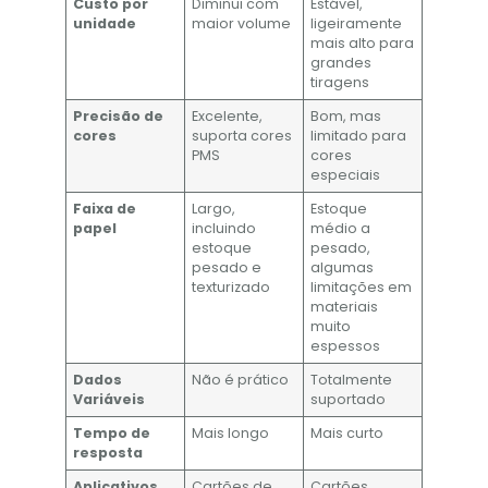
Custo por
Diminui com
Estável,
unidade
maior volume
ligeiramente
mais alto para
grandes
tiragens
Precisão de
Excelente,
Bom, mas
cores
suporta cores
limitado para
PMS
cores
especiais
Faixa de
Largo,
Estoque
papel
incluindo
médio a
estoque
pesado,
pesado e
algumas
texturizado
limitações em
materiais
muito
espessos
Dados
Não é prático
Totalmente
Variáveis
suportado
Tempo de
Mais longo
Mais curto
resposta
Aplicativos
Cartões de
Cartões