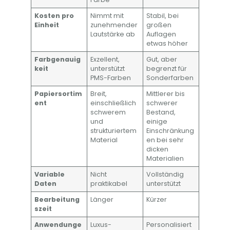
Kosten pro
Nimmt mit
Stabil, bei
Einheit
zunehmender
großen
Lautstärke ab
Auflagen
etwas höher
Farbgenauig
Exzellent,
Gut, aber
keit
unterstützt
begrenzt für
PMS-Farben
Sonderfarben
Papiersortim
Breit,
Mittlerer bis
ent
einschließlich
schwerer
schwerem
Bestand,
und
einige
strukturiertem
Einschränkung
Material
en bei sehr
dicken
Materialien
Variable
Nicht
Vollständig
Daten
praktikabel
unterstützt
Bearbeitung
Länger
Kürzer
szeit
Anwendunge
Luxus-
Personalisiert