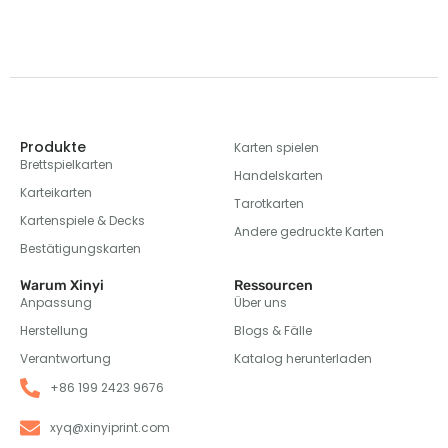
Produkte
Karten spielen
Brettspielkarten
Handelskarten
Karteikarten
Tarotkarten
Kartenspiele & Decks
Andere gedruckte Karten
Bestätigungskarten
Warum Xinyi
Ressourcen
Anpassung
Über uns
Herstellung
Blogs & Fälle
Verantwortung
Katalog herunterladen
+86 199 2423 9676
xyq@xinyiprint.com