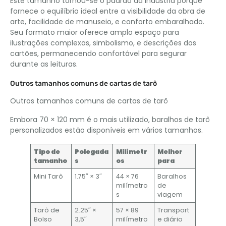
Este tamanho tornou-se o padrão da indústria porque
fornece o equilíbrio ideal entre a visibilidade da obra de
arte, facilidade de manuseio, e conforto embaralhado.
Seu formato maior oferece amplo espaço para
ilustrações complexas, simbolismo, e descrições dos
cartões, permanecendo confortável para segurar
durante as leituras.
Outros tamanhos comuns de cartas de tarô
Outros tamanhos comuns de cartas de tarô
Embora 70 × 120 mm é o mais utilizado, baralhos de tarô
personalizados estão disponíveis em vários tamanhos.
Tipo de
Polegada
Milímetr
Melhor
tamanho
s
os
para
Mini Tarô
1.75″ × 3″
44 × 76
Baralhos
milímetro
de
s
viagem
Tarô de
2.25″ ×
57 × 89
Transport
Bolso
3,5″
milímetro
e diário