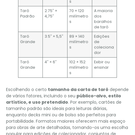
s
Tarô
2.75″ ×
70 × 120
A maioria
Padrão
4,75″
milímetro
dos
s
baralhos
de tarô
Tarô
3.5″ × 5,5″
89 × 140
Edições
Grande
milímetro
de
s
coleciona
dor
Tarô
4″ × 6″
102 × 152
Exibir ou
Grande
milímetro
ensinar
s
Escolhendo o certo
tamanho da carta de tarô
depende
de vários fatores, incluindo o seu
público-alvo, estilo
artístico, e uso pretendido
. Por exemplo, cartões de
tamanho padrão são ideais para leituras diárias,
enquanto decks mini ou de bolso são perfeitos para
portabilidade. Formatos maiores oferecem mais espaço
para obras de arte detalhadas, tornando-os uma escolha
popular para edições de colecionador, conjuntos de