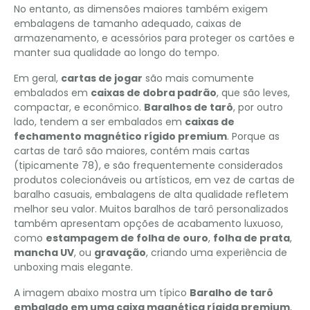
No entanto, as dimensões maiores também exigem
embalagens de tamanho adequado, caixas de
armazenamento, e acessórios para proteger os cartões e
manter sua qualidade ao longo do tempo.
Em geral,
cartas de jogar
são mais comumente
embalados em
caixas de dobra padrão
, que são leves,
compactar, e econômico.
Baralhos de tarô
, por outro
lado, tendem a ser embalados em
caixas de
fechamento magnético rígido premium
. Porque as
cartas de tarô são maiores, contém mais cartas
(tipicamente 78), e são frequentemente considerados
produtos colecionáveis ​​ou artísticos, em vez de cartas de
baralho casuais, embalagens de alta qualidade refletem
melhor seu valor. Muitos baralhos de tarô personalizados
também apresentam opções de acabamento luxuoso,
como
estampagem de folha de ouro
,
folha de prata
,
mancha UV
, ou
gravação
, criando uma experiência de
unboxing mais elegante.
A imagem abaixo mostra um típico
Baralho de tarô
embalado em uma caixa magnética rígida premium
,