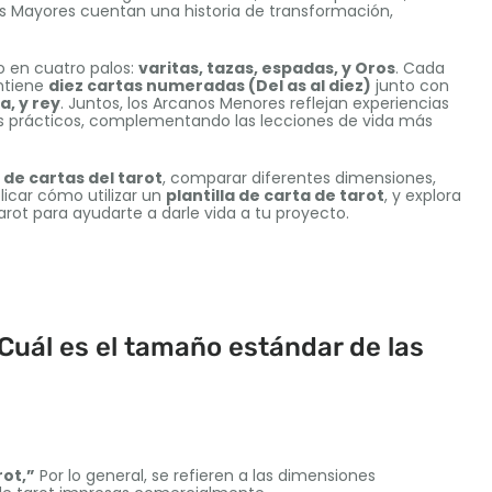
os Mayores cuentan una historia de transformación,
o en cuatro palos:
varitas, tazas, espadas, y Oros
. Cada
ontiene
diez cartas numeradas (Del as al diez)
junto con
a, y rey
. Juntos, los Arcanos Menores reflejan experiencias
tos prácticos, complementando las lecciones de vida más
de cartas del tarot
, comparar diferentes dimensiones,
icar cómo utilizar un
plantilla de carta de tarot
, y explora
rot para ayudarte a darle vida a tu proyecto.
Cuál es el tamaño estándar de las
rot,”
Por lo general, se refieren a las dimensiones