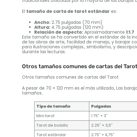
tradicionales utilizadas por la mayoría de las baraja
El
tamaño de carta de tarot estándar
es:
Ancho:
2.75 pulgadas (70 mm)
Altura:
4.75 pulgadas (120 mm)
Relación de aspecto:
Aproximadamente
1:1.7
Este tamaño se ha convertido en el estándar de la indus
de las obras de arte, facilidad de manejo, y baraja
para ilustraciones complejas., simbolismo, y descripc
durante las lecturas.
Otros tamaños comunes de cartas del Taro
Otros tamaños comunes de cartas del Tarot
A pesar de 70 × 120 mm es el más utilizado, Las bara
tamaños..
Tipo de tamaño
Pulgadas
Mini tarot
1.75″ × 3″
Tarot de bolsillo
2.25″ × 3,5″
Tarot estándar
2.75″ × 4,75″