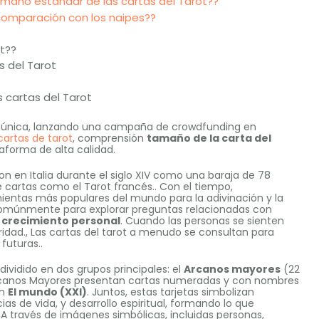
amaño estándar de las cartas del Tarot??
comparación con los naipes??
t??
s del Tarot
 cartas del Tarot
ot única, lanzando una campaña de crowdfunding en
cartas de tarot
, comprensión
tamaño de la carta del
aforma de alta calidad.
ron en Italia durante el siglo XIV como una baraja de 78
e cartas como el Tarot francés.. Con el tiempo,
mientas más populares del mundo para la adivinación y la
zan comúnmente para explorar preguntas relacionadas con
y crecimiento personal
. Cuando las personas se sienten
ridad., Las cartas del tarot a menudo se consultan para
futuras..
dividido en dos grupos principales: el
Arcanos mayores
(22
Arcanos Mayores presentan cartas numeradas y con nombres
on
El mundo (XXI)
. Juntos, estas tarjetas simbolizan
s de vida, y desarrollo espiritual, formando lo que
A través de imágenes simbólicas, incluidas personas,