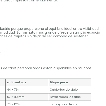
s de tarot impresas comercialmente..
tria porque proporciona el equilibrio ideal entre visibilidad
r comodidad. Su formato más grande ofrece un amplio espacio
iones de tarjetas sin dejar de ser cómodo de sostener
t
jas de tarot personalizadas están disponibles en muchos
milímetros
Mejor para
44 × 76 mm
Cubiertas de viaje
57 × 89 mm
llevar todos los días
70 × 120 mm
La mayoría de las