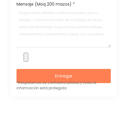
Mensaje (Moq 200 mazos)
*
Entregar
*Respetamos su confidencialidad y toda la
información está protegida.