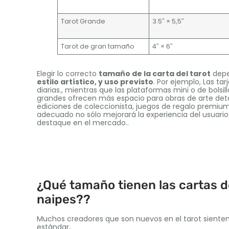
Tarot Grande
3.5″ × 5,5″
Tarot de gran tamaño
4″ × 6″
Elegir lo correcto
tamaño de la carta del tarot
depe
estilo artístico, y uso previsto
. Por ejemplo, Las ta
diarias., mientras que las plataformas mini o de bolsi
grandes ofrecen más espacio para obras de arte detal
ediciones de coleccionista, juegos de regalo premium
adecuado no sólo mejorará la experiencia del usuario
destaque en el mercado..
¿Qué tamaño tienen las cartas d
naipes??
Muchos creadores que son nuevos en el tarot sienten 
estándar..