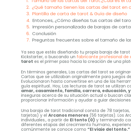
Tamaño de las cartas del Tarot:¿Cuál es el t
¿Qué tamaño tienen las cartas del tarot en 
Plantilla de carta de tarot & Guía de diseño
Entonces, ¿Cómo diseñas tus cartas del taro
Impresión personalizada de barajas de carta
Conclusión
Preguntas frecuentes sobre el tamaño de las
Ya sea que estés diseñando tu propia baraja de tar
Kickstarter, o buscando un
fabricante profesional de 
tarot
es el primer paso hacia la creación de una plat
En términos generales, Las cartas del tarot se origina
Cartas que se utilizaban originalmente para juegos d
Evolucionaron hasta convertirse en una de las herra
guía espiritual.. Hoy, Las lecturas de tarot se utili
amar, casamiento, familia, carrera, educación, 
inseguras acerca de su situación actual o buscan cla
proporcionar información y ayudar a guiar decisiones 
Una baraja de tarot tradicional consta de 78 tarjetas, 
tarjetas) y el
Arcanos menores
(56 tarjetas). Los 
individuales., a partir de
El tonto (0)
y terminando c
diferentes etapas del crecimiento humano, experiencia
comúnmente se conoce como
“El viaje del tonto.”