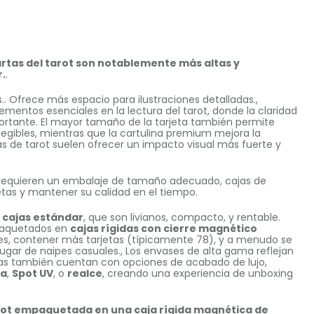
artas del tarot son notablemente más altas y
.
.
. Ofrece más espacio para ilustraciones detalladas.,
ementos esenciales en la lectura del tarot, donde la claridad
portante. El mayor tamaño de la tarjeta también permite
 legibles, mientras que la cartulina premium mejora la
jas de tarot suelen ofrecer un impacto visual más fuerte y
requieren un embalaje de tamaño adecuado, cajas de
tas y mantener su calidad en el tiempo.
n
cajas estándar
, que son livianos, compacto, y rentable.
mpaquetados en
cajas rígidas con cierre magnético
des, contener más tarjetas (típicamente 78), y a menudo se
lugar de naipes casuales., Los envases de alta gama reflejan
adas también cuentan con opciones de acabado de lujo,
ta
,
Spot UV
, o
realce
, creando una experiencia de unboxing
rot empaquetada en una caja rígida magnética de