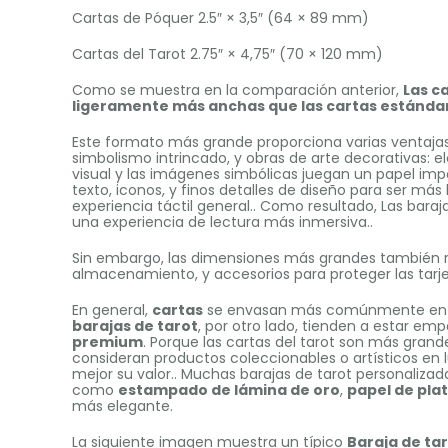
Cartas de Póquer 2.5″ × 3,5″ (64 × 89 mm)
Cartas del Tarot 2.75″ × 4,75″ (70 × 120 mm)
Como se muestra en la comparación anterior,
Las c
ligeramente más anchas que las cartas estándar
Este formato más grande proporciona varias ventajas.
simbolismo intrincado, y obras de arte decorativas: el
visual y las imágenes simbólicas juegan un papel im
texto, iconos, y finos detalles de diseño para ser más
experiencia táctil general.. Como resultado, Las bara
una experiencia de lectura más inmersiva..
Sin embargo, las dimensiones más grandes también 
almacenamiento, y accesorios para proteger las tarje
En general,
cartas
se envasan más comúnmente e
barajas de tarot
, por otro lado, tienden a estar e
premium
. Porque las cartas del tarot son más gran
consideran productos coleccionables o artísticos en 
mejor su valor.. Muchas barajas de tarot personaliz
como
estampado de lámina de oro
,
papel de pla
más elegante.
La siguiente imagen muestra un típico
Baraja de ta