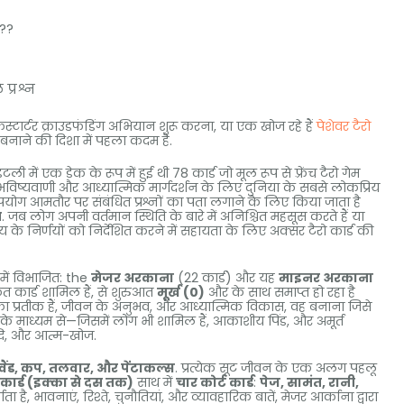
ं??
प्रश्न
्टार्टर क्राउडफंडिंग अभियान शुरू करना, या एक खोज रहे हैं
पेशेवर टैरो
 बनाने की दिशा में पहला कदम है.
ली में एक डेक के रूप में हुई थी 78 कार्ड जो मूल रूप से फ़्रेंच टैरो गेम
विष्यवाणी और आध्यात्मिक मार्गदर्शन के लिए दुनिया के सबसे लोकप्रिय
उपयोग आमतौर पर संबंधित प्रश्नों का पता लगाने के लिए किया जाता है
स
. जब लोग अपनी वर्तमान स्थिति के बारे में अनिश्चित महसूस करते हैं या
ष्य के निर्णयों को निर्देशित करने में सहायता के लिए अक्सर टैरो कार्ड की
 में विभाजित:
the
मेजर अरकाना
(22 कार्ड) और यह
माइनर अरकाना
ित कार्ड शामिल हैं, से शुरुआत
मूर्ख (0)
और के साथ समाप्त हो रहा है
का प्रतीक हैं, जीवन के अनुभव, और आध्यात्मिक विकास, वह बनाना जिसे
के माध्यम से—जिसमें लोग भी शामिल हैं, आकाशीय पिंड, और अमूर्त
्धि, और आत्म-खोज.
वैंड, कप, तलवार, और पेंटाकल्स
. प्रत्येक सूट जीवन के एक अलग पहलू
 कार्ड (इक्का से दस तक)
साथ में
चार कोर्ट कार्ड
:
पेज, सामंत, रानी,
 है, भावनाएं, रिश्ते, चुनौतियां, और व्यावहारिक बातें, मेजर आर्काना द्वारा