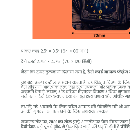
पोकर कार्ड 2.5″ × 3.5″ (64 × 89मिमी)
टैरो कार्ड 2.75″ × 4.75″ (70 × 120 मिमी)
जैसा कि ऊपर तुलना में दिखाया गया है,
टैरो कार्ड मानक प्लेइंग का
यह बड़ा प्रारूप कई लाभ प्रदान करता है. यह विस्तृत चित्रण क
टैरो रीडिंग में आवश्यक तत्व, जहां दृश्य स्पष्टता और प्रतीकात्मक
अनुमति देता है, माउस, और बढ़िया डिज़ाइन विवरण अधिक सुपाठ्य हो
नतीजतन, टैरो डेक अक्सर एक मजबूत दृश्य प्रभाव और अधिक गहन 
तथापि, बड़े आयामों के लिए उचित आकार की पैकेजिंग की भी आवश्
उनकी गुणवत्ता बनाए रखने के लिए सहायक उपकरण.
सामान्य तौर पर,
ताश का खेल
इन्हें आमतौर पर पैक किया जाता 
टैरो डेक
, वहीं दूसरी ओर, में पैक किए जाने की प्रवृत्ति होती है
प्री