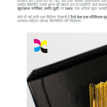
शामिल करें (आम तौर पर 78), और इन्हें अक्सर आकस्मिक ताश के 
स्तरीय पैकेजिंग उनके मूल्य को बेहतर ढंग से दर्शाती है. कई कस्
मुद्रांकन
,
पर्णिका
,
स्पॉट यूवी
, या
उभार
, एक अधिक सुंदर अनबॉ
नीचे दी गई छवि एक विशिष्ट दिखाती है
टैरो डेक एक प्रीमियम चु
शानदार फ़ॉइल-स्टैम्प्ड फ़िनिशिंग की विशेषता：