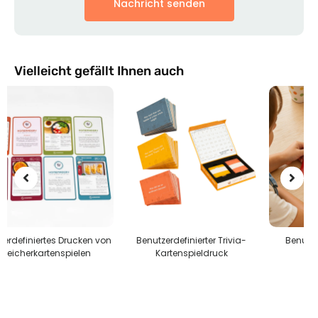
Nachricht senden
Vielleicht gefällt Ihnen auch
on
Benutzerdefinierter Trivia-
Benutzerdefinierte Puzzles
Kartenspieldruck