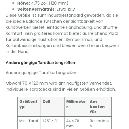
Höhe:
4.75 Zoll (120 mm)
Seitenverhältnis:
Etwa
1:1.7
Diese Größe ist zum Industriestandard geworden, da sie
die ideale Balance zwischen der Sichtbarkeit von
Kunstwerken bietet, einfache Handhabung, und Shuffle-
Komfort. Sein größeres Format bietet ausreichend Platz
für aufwendige Illustrationen, Symbolismus, und
Kartenbeschreibungen und bleiben beim Lesen bequem
in der Hand.
Andere gängige Tarotkartengrößen
Andere gängige Tarotkartengrößen
Obwohl 70 × 120 mm wird am häufigsten verwendet,
Individuelle Tarotdecks sind in vielen Größen erhältlich.
Größent
Zoll
Millimete
Am
yp
r
besten
für
Mini-Tarot
1.75″ × 3″
44 × 76
Reisedeck
mm
s