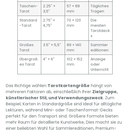
Taschen-
2.25″ ×
57 × 89
Tägliches
Tarot
3,5″
mm
Tragen
Standard
2.75″ ×
70 × 120
Die
-Tarot
4,75″
mm
meisten
Tarotdeck
s
Großes
3.5″ × 5,5″
89 × 140
Sammler
Tarot
mm
editionen
Übergroß
4″ × 6″
102 × 152
Anzeige
es Tarot
mm
oder
Unterricht
Das Richtige wählen
Tarotkartengröße
hängt von
mehreren Faktoren ab, einschließlich Ihrer
Zielgruppe,
künstlerischer Stil, und Verwendungszweck
. Zum
Beispiel, Karten in Standardgröße sind ideal für alltägliche
Lektüren, während Mini- oder Taschenformat-Decks
perfekt für den Transport sind. Größere Formate bieten
mehr Raum für detaillierte Kunstwerke, Dies macht sie zu
einer beliebten Wahl für Sammlereditionen, Premium-