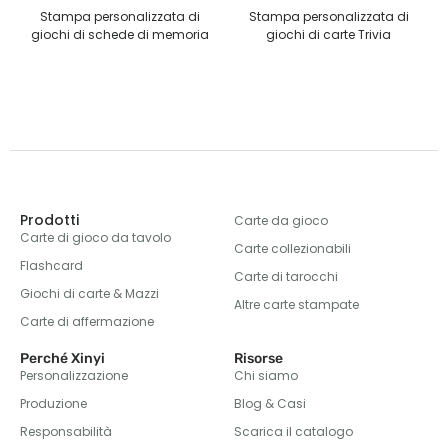
zata di
Stampa personalizzata di
Puzzle personalizzati
i memoria
giochi di carte Trivia
Prodotti
Carte da gioco
Carte di gioco da tavolo
Carte collezionabili
Flashcard
Carte di tarocchi
Giochi di carte & Mazzi
Altre carte stampate
Carte di affermazione
Perché Xinyi
Risorse
Personalizzazione
Chi siamo
Produzione
Blog & Casi
Responsabilità
Scarica il catalogo