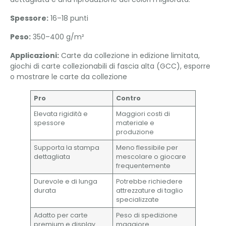
Spessore:
16–18 punti
Peso:
350–400 g/m²
Applicazioni:
Carte da collezione in edizione limitata,
giochi di carte collezionabili di fascia alta (GCC), esporre
o mostrare le carte da collezione
Pro
Contro
Elevata rigidità e
Maggiori costi di
spessore
materiale e
produzione
Supporta la stampa
Meno flessibile per
dettagliata
mescolare o giocare
frequentemente
Durevole e di lunga
Potrebbe richiedere
durata
attrezzature di taglio
specializzate
Adatto per carte
Peso di spedizione
premium e display
maggiore