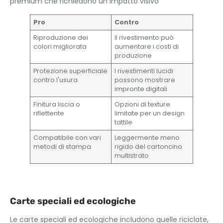
premium che richiedono un impatto visivo
Pro
Contro
Riproduzione dei
Il rivestimento può
colori migliorata
aumentare i costi di
produzione
Protezione superficiale
I rivestimenti lucidi
contro l'usura
possono mostrare
impronte digitali
Finitura liscia o
Opzioni di texture
riflettente
limitate per un design
tattile
Compatibile con vari
Leggermente meno
metodi di stampa
rigido del cartoncino
multistrato
Carte speciali ed ecologiche
Le carte speciali ed ecologiche includono quelle riciclate,