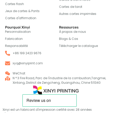
Cartes flash
Cartes de tarot
Jeux de cartes & Ponts
Autres cartes imprimées
Cartes d'affirmation
Pourquoi Xinyi
Ressources
Personnalisation
À propos de nous
Fabrication
Blogs & Cas
Responsabilité
Télécharger le catalogue
+86 199 2423 9676
xyq@xinyiprint.com
WeChat
N ° 3 Fire Road, Parc de l'industrie de la combustion,Tangmei,
Xintang, District de Zengcheng, Guangzhou, Chine 511340
Xinyi est un fabricant d'impression certifié avec 28 années