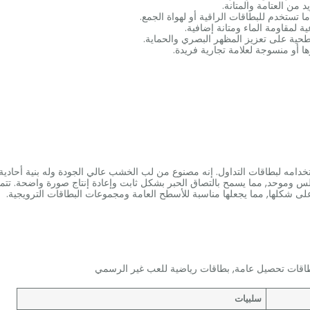
 من العتامة والمتانة.
ما تستخدم للبطاقات الراقية أو لهواة الجمع.
ة لمقاومة الماء ومتانة إضافية.
حية على تعزيز المظهر البصري والحماية.
ا أو منسوجة لعلامة تجارية فريدة.
خدامه لبطاقات التداول. إنه مصنوع من لب الخشب عالي الجودة وله بنية أحادية
س وموحد, مما يسمح بالتصاق الحبر بشكل ثابت وإعادة إنتاج صورة واضحة. تتمي
على شكلها, مما يجعلها مناسبة للأسطح العامة ومجموعات البطاقات الترويجية.
طاقات تحصيل عامة, بطاقات رياضية للعب غير الرسمي
سلبيات