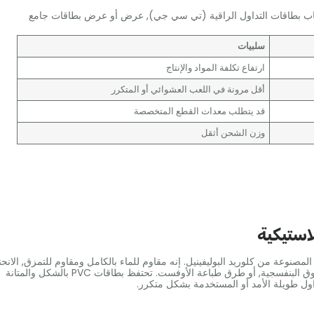
عاب بطاقات التداول الراقية (تي سي جي), عرض أو عرض بطاقات جامع
سلبيات
ارتفاع تكلفة المواد والإنتاج
أقل مرونة في اللعب العشوائي أو المتكرر
قد يتطلب معدات القطع المتخصصة
وزن الشحن أثقل
لاستيكية
مصنوعة من كلوريد البوليفينيل. إنه مقاوم للماء بالكامل ومقاوم للتمزق, الانحنا
والضغوط البيئية. السطح أملس ومناسب للحرارة, الأشعة فوق البنفسجية, أو طرق طباعة الأوفست. تحتفظ بطاقات PVC بالشكل والمتانة
داول طويلة الأمد أو المستخدمة بشكل متكرر.