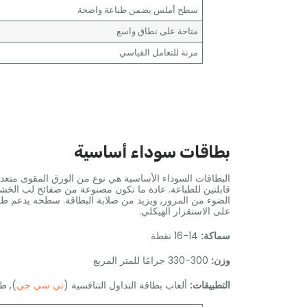
سطح أملس يضمن طباعة واضحة
متاحة على نطاق واسع
مرنة للتعامل القياسي
بطاقات سوداء أساسية
البطاقات السوداء الأساسية هي نوع من الورق المقوى متعدد
قابلتين للطباعة. عادة ما تكون مصنوعة من صفائح لب الخشب 
الضوء من المرور, ويزيد من صلابة البطاقة. سطحه يدعم طرق 
على الاستقرار الهيكلي.
سماكة:
14-16 نقطة
وزن:
300-330 جرامًا للمتر المربع
التطبيقات:
ألعاب بطاقة التداول التنافسية (
تي سي جي
), ط