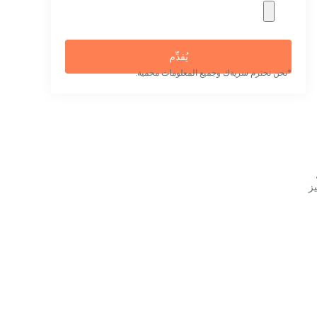
يُقدِّم
*نحن نحترم سريةك وجميع المعلومات محمية.
ز