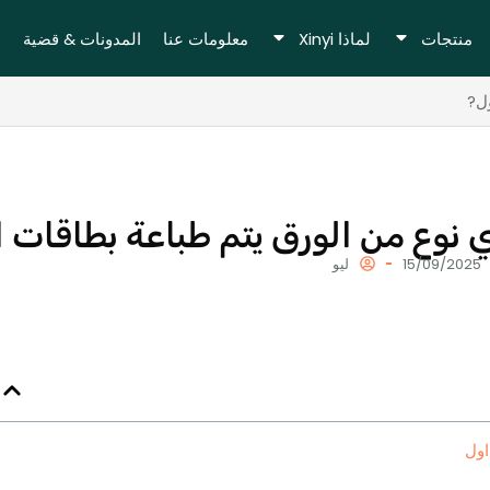
منتجات
لماذا Xinyi
معلومات عنا
المدونات & قضية
ول?
 نوع من الورق يتم طباعة بطاقات 
15/09/2025
ليو
اول