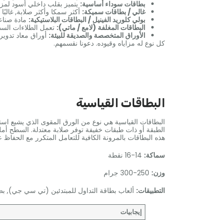
بطاقات سوداء أساسية:
يتميز بقلب داخلي أسود لمزيد
غالي / بطاقات سميكة:
أكثر سمكا وأكثر صلابة, غالبًا 
بولي كلوريد الفينيل / البطاقات البلاستيكية:
مادة صناعي
البطاقات المغلفة (لامع / ماتي):
تعمل الطلاءات السط
الأوراق المتخصصة والصديقة للبيئة:
أوراق معاد تدويره
كل نوع له مزاياه وقيوده. دعونا نقسمهم.
البطاقات القياسية
البطاقات القياسية هي نوع من الورق المقوى الذي يشيع است
الطبقة أو ذات طبقات خفيفة توفر صلابة معتدلة. السطح أمل
هذه البطاقات بالمرونة الكافية للتعامل المتكرر مع الحفاظ 
سماكة:
14-16 نقطة
وزن:
250-300 جرام
التطبيقات:
ألعاب بطاقة التداول للمبتدئين (تي سي جي), ب
إيجابيات