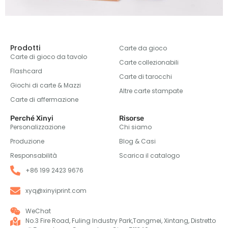
Prodotti
Carte da gioco
Carte di gioco da tavolo
Carte collezionabili
Flashcard
Carte di tarocchi
Giochi di carte & Mazzi
Altre carte stampate
Carte di affermazione
Perché Xinyi
Risorse
Personalizzazione
Chi siamo
Produzione
Blog & Casi
Responsabilità
Scarica il catalogo
+86 199 2423 9676
xyq@xinyiprint.com
WeChat
No.3 Fire Road, Fuling Industry Park,Tangmei, Xintang, Distretto