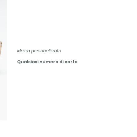
Mazzo personalizzato
Qualsiasi numero di carte