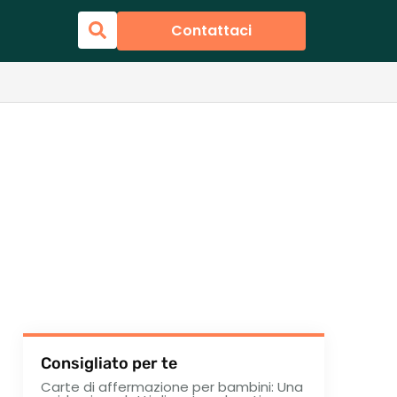
Contattaci
Consigliato per te
Carte di affermazione per bambini: Una