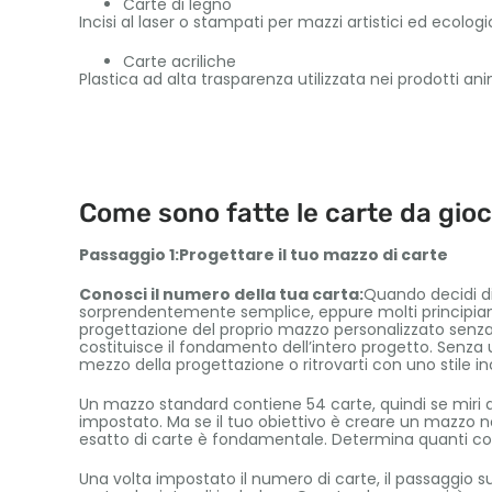
Carte di legno
Incisi al laser o stampati per mazzi artistici ed ecologic
Carte acriliche
Plastica ad alta trasparenza utilizzata nei prodotti an
Come sono fatte le carte da gio
Passaggio 1:Progettare il tuo mazzo di carte
Conosci il numero della tua carta:
Quando decidi di
sorprendentemente semplice, eppure molti principiant
progettazione del proprio mazzo personalizzato senza 
costituisce il fondamento dell’intero progetto. Senza u
mezzo della progettazione o ritrovarti con uno stile i
Un mazzo standard contiene 54 carte, quindi se miri a 
impostato. Ma se il tuo obiettivo è creare un mazzo non
esatto di carte è fondamentale. Determina quanti concet
Una volta impostato il numero di carte, il passaggi