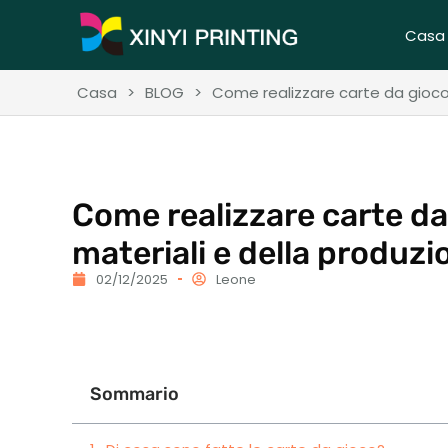
Casa
Casa
>
BLOG
>
Come realizzare carte da gioco:
Come realizzare carte da
materiali e della produzi
02/12/2025
Leone
Sommario