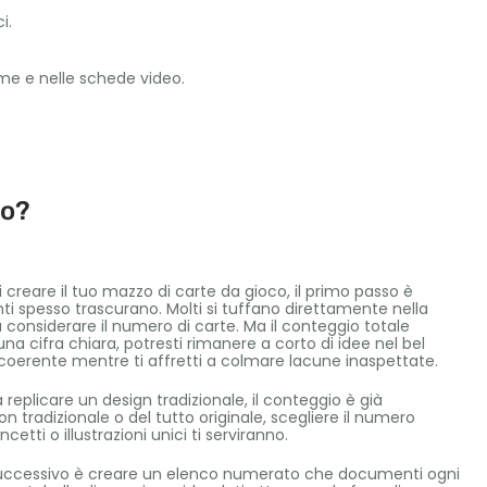
i.
ime e nelle schede video.
co?
 creare il tuo mazzo di carte da gioco, il primo passo è
i spesso trascurano. Molti si tuffano direttamente nella
considerare il numero di carte. Ma il conteggio totale
na cifra chiara, potresti rimanere a corto di idee nel bel
ncoerente mentre ti affretti a colmare lacune inaspettate.
replicare un design tradizionale, il conteggio è già
 tradizionale o del tutto originale, scegliere il numero
ti o illustrazioni unici ti serviranno.
o successivo è creare un elenco numerato che documenti ogni