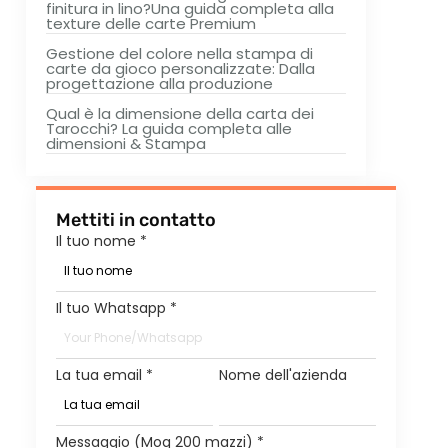
finitura in lino?Una guida completa alla
texture delle carte Premium
Gestione del colore nella stampa di
carte da gioco personalizzate: Dalla
progettazione alla produzione
Qual è la dimensione della carta dei
Tarocchi? La guida completa alle
dimensioni & Stampa
Mettiti in contatto
Il tuo nome
*
Il tuo Whatsapp
*
La tua email
*
Nome dell'azienda
Messaggio (Moq 200 mazzi)
*