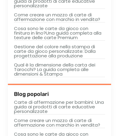
guida ai prodotti di carte educative
personalizzate
Come creare un mazzo di carte di
affermazione con marchio in vendita?
Cosa sono le carte da gioco con
finitura in lino?Una guida completa alla
texture delle carte Premium
Gestione del colore nella stampa di
carte da gioco personalizzate: Dalla
progettazione alla produzione
Qual è la dimensione della carta dei
Tarocchi? La guida completa alle
dimensioni & Stampa
Blog popolari
Carte di affermazione per bambini: Una
guida ai prodotti di carte educative
personalizzate
Come creare un mazzo di carte di
affermazione con marchio in vendita?
Cosa sono le carte da gioco con