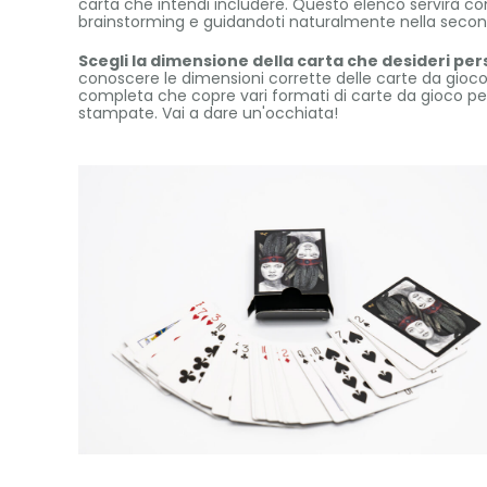
carta che intendi includere. Questo elenco servirà com
brainstorming e guidandoti naturalmente nella secon
Scegli la dimensione della carta che desideri per
conoscere le dimensioni corrette delle carte da gi
completa che copre vari formati di carte da gioco per
stampate. Vai a dare un'occhiata!