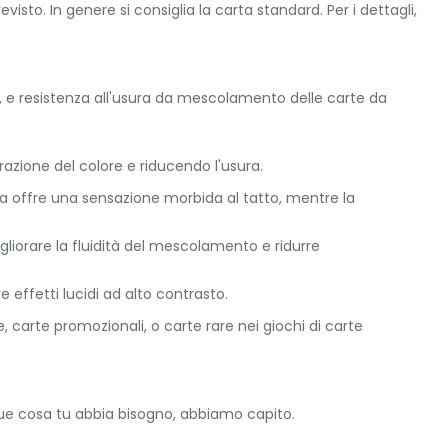
visto. In genere si consiglia la carta standard. Per i dettagli,
, e resistenza all'usura da mescolamento delle carte da
razione del colore e riducendo l'usura.
a offre una sensazione morbida al tatto, mentre la
igliorare la fluidità del mescolamento e ridurre
 effetti lucidi ad alto contrasto.
carte promozionali, o carte rare nei giochi di carte
nque cosa tu abbia bisogno, abbiamo capito.