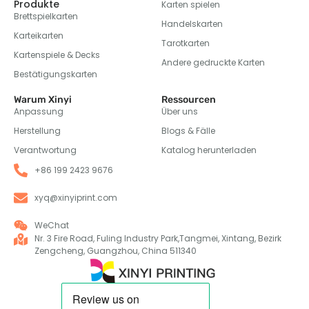
Produkte
Karten spielen
Brettspielkarten
Handelskarten
Karteikarten
Tarotkarten
Kartenspiele & Decks
Andere gedruckte Karten
Bestätigungskarten
Warum Xinyi
Ressourcen
Anpassung
Über uns
Herstellung
Blogs & Fälle
Verantwortung
Katalog herunterladen
+86 199 2423 9676
xyq@xinyiprint.com
WeChat
Nr. 3 Fire Road, Fuling Industry Park,Tangmei, Xintang, Bezirk
Zengcheng, Guangzhou, China 511340