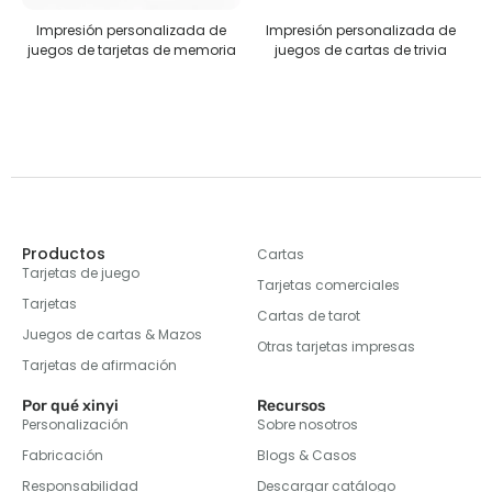
Impresión personalizada de
Impresión personalizada de
R
juegos de tarjetas de memoria
juegos de cartas de trivia
Productos
Cartas
Tarjetas de juego
Tarjetas comerciales
Tarjetas
Cartas de tarot
Juegos de cartas & Mazos
Otras tarjetas impresas
Tarjetas de afirmación
Por qué xinyi
Recursos
Personalización
Sobre nosotros
Fabricación
Blogs & Casos
Responsabilidad
Descargar catálogo