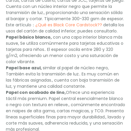
cartas, cartas de casino, cartas de JCC, tarjetas de juego.
Cuenta con un núcleo interior negro que permite la
transmisión de luz., proporcionando una sensación sólida
al barajar y cortar. Típicamente 300-330 gsm de espesor.
Este artículo：
¿Qué es Black Core Cardstock??
detalla los
usos del cartón de calidad inferior; puedes consultarlo.
Papel básico blanco,
con una capa interior blanca más
suave, Se utiliza comúnmente para tarjetas educativas o
tarjetas para niños.. El espesor oscila entre 280 y 320
g/m2, ofreciendo un menor costo y una saturación de
color vibrante.
Papel base azul,
similar al papel de núcleo negro,
También evita la transmisión de luz.. Es muy común en
las fábricas asignadas., cuenta con baja transmisión de
luz, y mantiene una calidad constante.
Papel con acabado de lino,
Ofrece una experiencia
táctil más premium. Papel central esencialmente blanco
o negro con textura en relieve., comúnmente encontrado
en naipes de alta gama, cartas magicas, y TCG. Presenta
líneas superficiales finas para mayor durabilidad., lavado y
corte más suaves, adherencia reducida, y una sensación
más profesional.