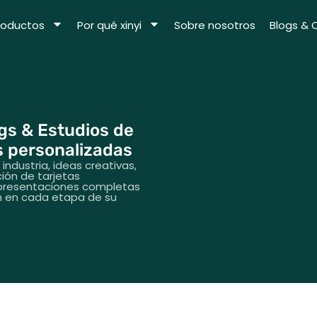
roductos
Por qué xinyi
Sobre nosotros
Blogs & 
ogs & Estudios de
s personalizadas
industria, ideas creativas,
ión de tarjetas
 presentaciones completas
ón en cada etapa de su