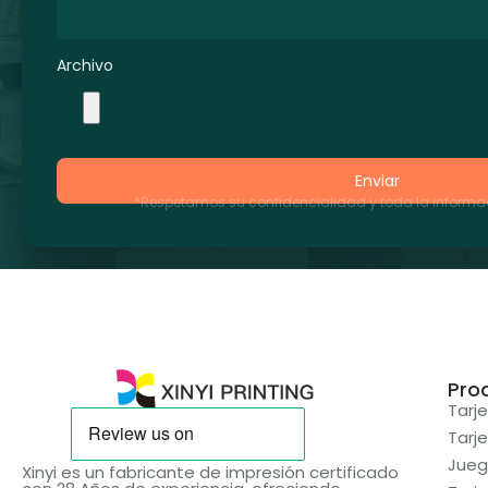
Archivo
Enviar
*Respetamos su confidencialidad y toda la informac
Pro
Tarj
Tarj
Jueg
Xinyi es un fabricante de impresión certificado