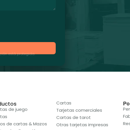
ión está protegida.
Cartas
ductos
Po
Per
etas de juego
Tarjetas comerciales
Fab
etas
Cartas de tarot
Re
os de cartas & Mazos
Otras tarjetas impresas