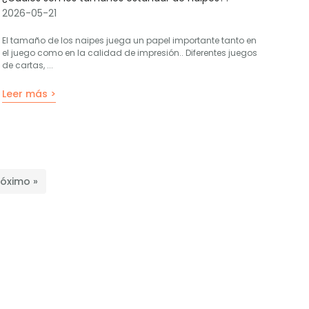
2026-05-21
El tamaño de los naipes juega un papel importante tanto en
el juego como en la calidad de impresión.. Diferentes juegos
de cartas, ...
Leer más >
róximo »