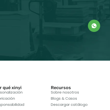
r qué xinyi
Recursos
sonalización
Sobre nosotros
ricación
Blogs & Casos
sponsabilidad
Descargar catálogo