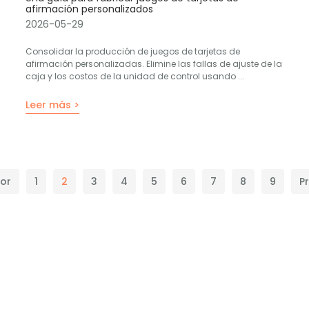
afirmación personalizados
2026-05-29
Consolidar la producción de juegos de tarjetas de
afirmación personalizadas. Elimine las fallas de ajuste de la
caja y los costos de la unidad de control usando ...
Leer más >
ior
1
2
3
4
5
6
7
8
9
P