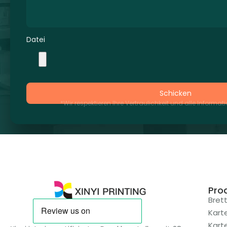
Datei
Schicken
*Wir respektieren Ihre Vertraulichkeit und alle Informa
Pro
Bret
Kart
Kart