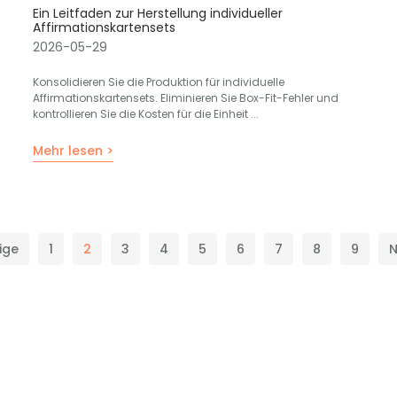
Ein Leitfaden zur Herstellung individueller
Affirmationskartensets
2026-05-29
Konsolidieren Sie die Produktion für individuelle
Affirmationskartensets. Eliminieren Sie Box-Fit-Fehler und
kontrollieren Sie die Kosten für die Einheit ...
Mehr lesen >
ige
1
2
3
4
5
6
7
8
9
N