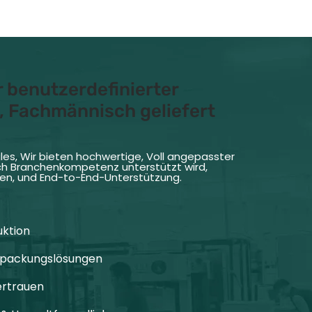
 benutzerdefinierter
, Fachmännisch geliefert
gles, Wir bieten hochwertige, Voll angepasster
rch Branchenkompetenz unterstützt wird,
ien, und End-to-End-Unterstützung.
uktion
erpackungslösungen
Vertrauen