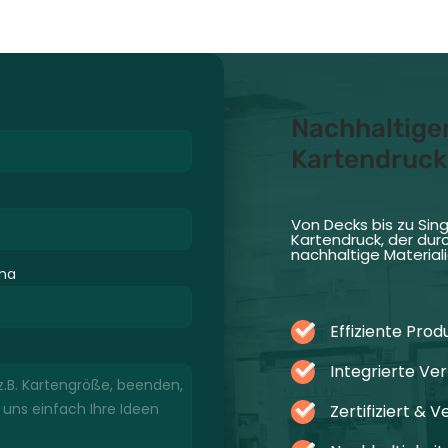
Nachhaltiger
Kartendruck
Von Decks bis zu Sin
Kartendruck, der du
nachhaltige Material
ma
Effiziente Prod
Integrierte V
Zertifiziert & 