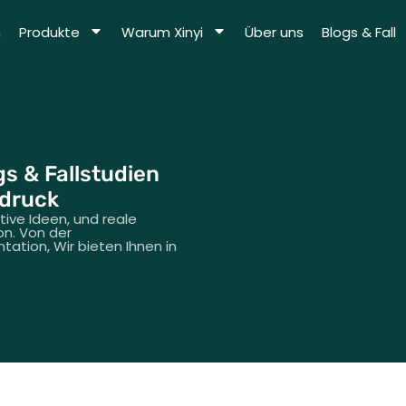
m
Produkte
Warum Xinyi
Über uns
Blogs & Fall
gs & Fallstudien
ndruck
tive Ideen, und reale
on. Von der
tation, Wir bieten Ihnen in