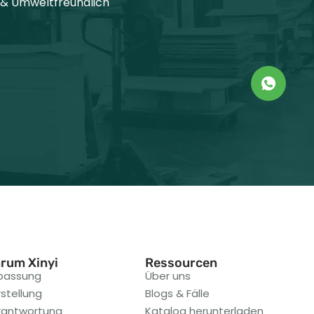
 & Umweltfreundlich
rum Xinyi
Ressourcen
passung
Über uns
stellung
Blogs & Fälle
rantwortung
Katalog herunterladen