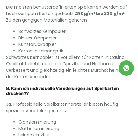
Die meisten benutzerdefinierten Spielkarten werden auf
hochwertigem Karton gedruckt
280g/m² bis 330 g/m²
.
Zu den gängigen Materialien gehören::
Schwarzes Kernpapier
Blaues Kernpapier
Kunstdruckpapier
Karton in Leinenoptik
Schwarzes Kernpapier ist vor allem für Karten in Casino-
Qualität beliebt, da es die Opazität und Haltbarkeit
verbessert und gleichzeitig ein leichtes Durchscheinen
der Karten verhindert.
8. Kann ich individuelle Veredelungen auf Spielkarten
drucken??
Ja. Professionelle Spielkartenhersteller bieten häufig
spezielle Veredelungen an, z:
Glanzlaminierung
Matte Laminierung
Leinenstruktur