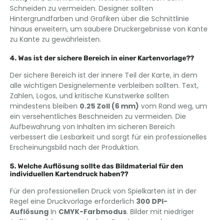
Schneiden zu vermeiden. Designer sollten
Hintergrundfarben und Grafiken über die Schnittlinie
hinaus erweitern, um saubere Druckergebnisse von Kante
zu Kante zu gewährleisten.
4. Was ist der sichere Bereich in einer Kartenvorlage??
Der sichere Bereich ist der innere Teil der Karte, in dem
alle wichtigen Designelemente verbleiben sollten. Text,
Zahlen, Logos, und kritische Kunstwerke sollten
mindestens bleiben
0.25 Zoll (6 mm)
vom Rand weg, um
ein versehentliches Beschneiden zu vermeiden. Die
Aufbewahrung von Inhalten im sicheren Bereich
verbessert die Lesbarkeit und sorgt für ein professionelles
Erscheinungsbild nach der Produktion.
5. Welche Auflösung sollte das Bildmaterial für den
individuellen Kartendruck haben??
Für den professionellen Druck von Spielkarten ist in der
Regel eine Druckvorlage erforderlich
300 DPI-
Auflösung
In
CMYK-Farbmodus
. Bilder mit niedriger