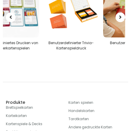
on
Benutzerdefinierter Trivia-
Benutzerdefinierte Puzzles
Kartenspieldruck
Produkte
Karten spielen
Brettspielkarten
Handelskarten
Karteikarten
Tarotkarten
Kartenspiele & Decks
Andere gedruckte Karten