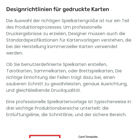
Designrichtlinien für gedruckte Karten
Die Auswahl der richtigen Spielkartengröße ist nur ein Teil
des Produktionsprozesses. Um professionelle
Druckergebnisse zu erzielen, Designer müssen auch die
Standardspezifikationen für Kartenvorlagen verstehen, die
bei der Herstellung kommerzieller Karten verwendet
werden.
Ob Sie benutzerdefinierte Spielkarten erstellen,
Tarotkarten, Sammelkarten, oder Brettspielkarten, Die
richtige Einrichtung der Feilen trägt dazu bei, einen
sauberen Schnitt zu gewährleisten, genaue Ausrichtung,
und gleichbleibende Druckqualität.
Eine professionelle Spielkartenvorlage ist typischerweise in
drei wichtige Produktionsbereiche unterteilt: die
Entlüftungslinie, die Schnittlinie, und der sichere Bereich.