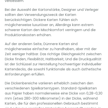
verbessern.
Bei der Auswahl der Kartonstärke, Designer und Verleger
sollten den Verwendungszweck der Karten
berücksichtigen. Dickere Karten fühlen sich
möglicherweise luxuriöser an, Allerdings kann extrem
schwerer Karton den Mischkomfort verringern und die
Produktionskosten erhöhen.
Auf der anderen Seite, Dünnere Karten sind
möglicherweise einfacher zu handhaben, aber mit der
Zeit weniger haltbar. Das richtige Gleichgewicht zwischen
Dicke finden, Flexibilität, Haltbarkeit, Und die Druckqualität
ist der Schlüssel zur Herstellung hochwertiger individueller
Kartendecks, die sowohl funktionale als auch ästhetische
Anforderungen erfüllen.
Die Dickenbereiche variieren erheblich zwischen den
verschiedenen Spielkartentypen. Standard-Spielkarten
aus Papier haben normalerweise eine Dicke von 0,28–0,30
mm (etwa 280–300 Mikrometer) in der Dicke, während
Karten, die für den professionellen Gebrauch bestimmt