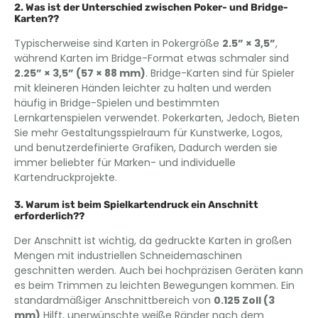
2. Was ist der Unterschied zwischen Poker- und Bridge-
Karten??
Typischerweise sind Karten in Pokergröße
2.5” × 3,5”
,
während Karten im Bridge-Format etwas schmaler sind
2.25” × 3,5” (57 × 88 mm)
. Bridge-Karten sind für Spieler
mit kleineren Händen leichter zu halten und werden
häufig in Bridge-Spielen und bestimmten
Lernkartenspielen verwendet. Pokerkarten, Jedoch, Bieten
Sie mehr Gestaltungsspielraum für Kunstwerke, Logos,
und benutzerdefinierte Grafiken, Dadurch werden sie
immer beliebter für Marken- und individuelle
Kartendruckprojekte.
3. Warum ist beim Spielkartendruck ein Anschnitt
erforderlich??
Der Anschnitt ist wichtig, da gedruckte Karten in großen
Mengen mit industriellen Schneidemaschinen
geschnitten werden. Auch bei hochpräzisen Geräten kann
es beim Trimmen zu leichten Bewegungen kommen. Ein
standardmäßiger Anschnittbereich von
0.125 Zoll (3
mm)
Hilft, unerwünschte weiße Ränder nach dem