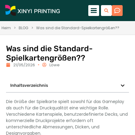
Heim
>
BLOG
>
Was sind die Standard-Spielkartengrößen??
Was sind die Standard-
Spielkartengrößen??
21/05/2026
Löwe
Inhaltsverzeichnis
Die Größe der Spielkarte spielt sowohl für das Gameplay
als auch für die Druckqualität eine wichtige Rolle.
Verschiedene Kartenspiele, benutzerdefinierte Decks, und
kommerzielle Druckprojekte erfordern oft
unterschiedliche Abmessungen, Dicken, und
Designvorgaben.