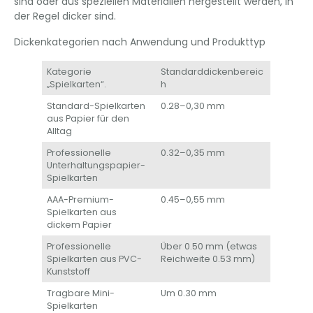
sind oder aus speziellen Materialien hergestellt werden, in
der Regel dicker sind.
Dickenkategorien nach Anwendung und Produkttyp
Kategorie
Standarddickenbereic
„Spielkarten“.
h
Standard-Spielkarten
0.28–0,30 mm
aus Papier für den
Alltag
Professionelle
0.32–0,35 mm
Unterhaltungspapier-
Spielkarten
AAA-Premium-
0.45–0,55 mm
Spielkarten aus
dickem Papier
Professionelle
Über 0.50 mm (etwas
Spielkarten aus PVC-
Reichweite 0.53 mm)
Kunststoff
Tragbare Mini-
Um 0.30 mm
Spielkarten