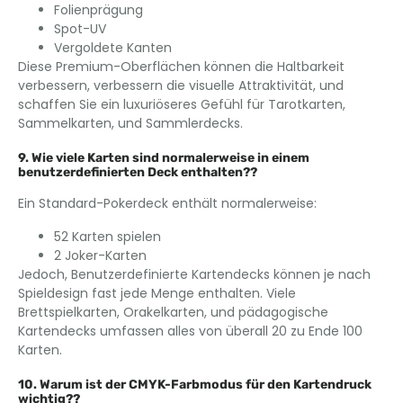
Folienprägung
Spot-UV
Vergoldete Kanten
Diese Premium-Oberflächen können die Haltbarkeit
verbessern, verbessern die visuelle Attraktivität, und
schaffen Sie ein luxuriöseres Gefühl für Tarotkarten,
Sammelkarten, und Sammlerdecks.
9. Wie viele Karten sind normalerweise in einem
benutzerdefinierten Deck enthalten??
Ein Standard-Pokerdeck enthält normalerweise:
52 Karten spielen
2 Joker-Karten
Jedoch, Benutzerdefinierte Kartendecks können je nach
Spieldesign fast jede Menge enthalten. Viele
Brettspielkarten, Orakelkarten, und pädagogische
Kartendecks umfassen alles von überall 20 zu Ende 100
Karten.
10. Warum ist der CMYK-Farbmodus für den Kartendruck
wichtig??