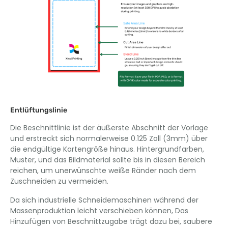
Entlüftungslinie
Die Beschnittlinie ist der äußerste Abschnitt der Vorlage
und erstreckt sich normalerweise 0.125 Zoll (3mm) über
die endgültige Kartengröße hinaus. Hintergrundfarben,
Muster, und das Bildmaterial sollte bis in diesen Bereich
reichen, um unerwünschte weiße Ränder nach dem
Zuschneiden zu vermeiden.
Da sich industrielle Schneidemaschinen während der
Massenproduktion leicht verschieben können, Das
Hinzufügen von Beschnittzugabe trägt dazu bei, saubere