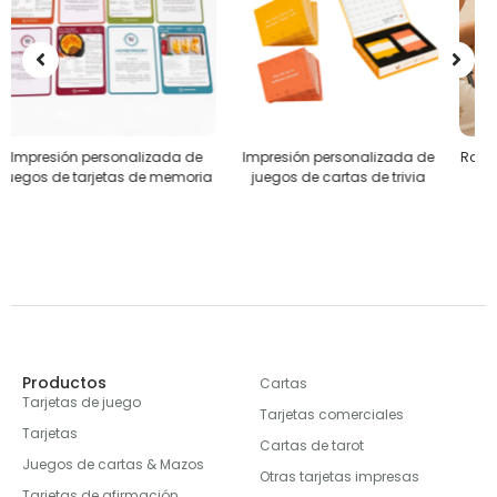
Impresión personalizada de
Rompecabezas personalizados
a
juegos de cartas de trivia
Productos
Cartas
Tarjetas de juego
Tarjetas comerciales
Tarjetas
Cartas de tarot
Juegos de cartas & Mazos
Otras tarjetas impresas
Tarjetas de afirmación