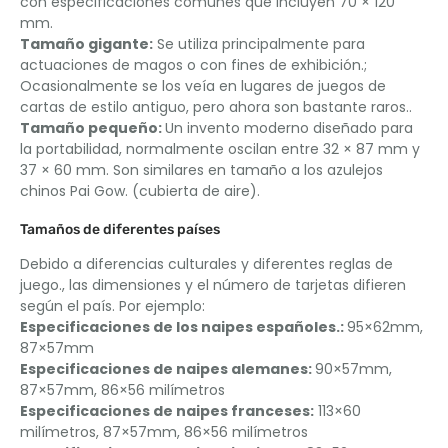
con especificaciones comunes que incluyen 70 × 120
mm.
Tamaño gigante:
Se utiliza principalmente para
actuaciones de magos o con fines de exhibición.;
Ocasionalmente se los veía en lugares de juegos de
cartas de estilo antiguo, pero ahora son bastante raros..
Tamaño pequeño:
Un invento moderno diseñado para
la portabilidad, normalmente oscilan entre 32 × 87 mm y
37 × 60 mm. Son similares en tamaño a los azulejos
chinos Pai Gow. (cubierta de aire).
Tamaños de diferentes países
Debido a diferencias culturales y diferentes reglas de
juego., las dimensiones y el número de tarjetas difieren
según el país. Por ejemplo:
Especificaciones de los naipes españoles.:
95×62mm,
87×57mm
Especificaciones de naipes alemanes:
90×57mm,
87×57mm, 86×56 milímetros
Especificaciones de naipes franceses:
113×60
milímetros, 87×57mm, 86×56 milímetros