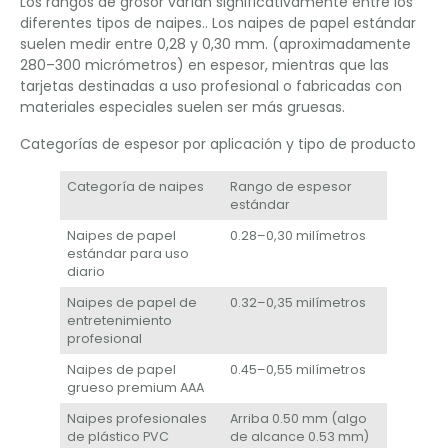
Los rangos de grosor varían significativamente entre los
diferentes tipos de naipes.. Los naipes de papel estándar
suelen medir entre 0,28 y 0,30 mm. (aproximadamente
280–300 micrómetros) en espesor, mientras que las
tarjetas destinadas a uso profesional o fabricadas con
materiales especiales suelen ser más gruesas.
Categorías de espesor por aplicación y tipo de producto
Categoría de naipes
Rango de espesor
estándar
Naipes de papel
0.28–0,30 milímetros
estándar para uso
diario
Naipes de papel de
0.32–0,35 milímetros
entretenimiento
profesional
Naipes de papel
0.45–0,55 milímetros
grueso premium AAA
Naipes profesionales
Arriba 0.50 mm (algo
de plástico PVC
de alcance 0.53 mm)