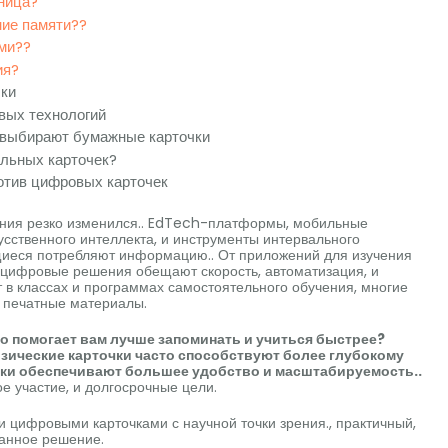
ница?
ие памяти??
ми??
ия?
чки
вых технологий
 выбирают бумажные карточки
льных карточек?
отив цифровых карточек
ния резко изменился.. EdTech-платформы, мобильные
сственного интеллекта, и инструменты интервального
ащиеся потребляют информацию.. От приложений для изучения
цифровые решения обещают скорость, автоматизация, и
 в классах и программах самостоятельного обучения, многие
 печатные материалы.
то помогает вам лучше запоминать и учиться быстрее?
зические карточки часто способствуют более глубокому
чки обеспечивают большее удобство и масштабируемость..
ое участие, и долгосрочные цели.
 цифровыми карточками с научной точки зрения., практичный,
ванное решение.