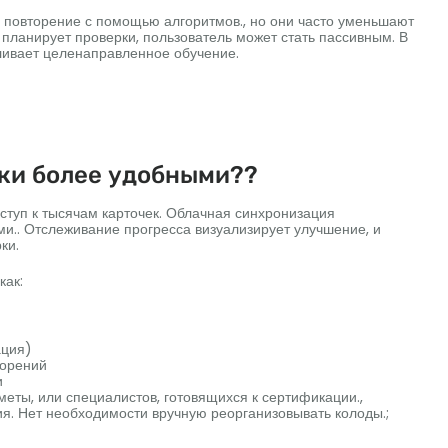
 повторение с помощью алгоритмов., но они часто уменьшают
 планирует проверки, пользователь может стать пассивным. В
иливает целенаправленное обучение.
ки более удобными??
ступ к тысячам карточек. Облачная синхронизация
и.. Отслеживание прогресса визуализирует улучшение, и
ки.
как:
ация)
торений
и
еты, или специалистов, готовящихся к сертификации.,
. Нет необходимости вручную реорганизовывать колоды.;