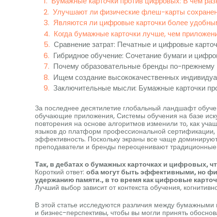
Бумажные карточки против цифровых: В чем раз
Улучшают ли физические флеш-карты сохранен
Являются ли цифровые карточки более удобны
Когда бумажные карточки лучше, чем приложен
Сравнение затрат: Печатные и цифровые карто
Гибридное обучение: Сочетание бумаги и цифро
Почему образовательные бренды по-прежнему
Ищем создание высококачественных индивидуа
Заключительные мысли: Бумажные карточки пр
За последнее десятилетие глобальный ландшафт обуче
обучающие приложения, Системы обучения на базе иску
повторения на основе алгоритмов изменили то, как уч
языков до платформ профессиональной сертификации, 
эффективность. Поскольку экраны все чаще доминируют
преподаватели и бренды переоценивают традиционные
Так, в дебатах о бумажных карточках и цифровых, ч
Короткий ответ:
оба могут быть эффективными, но фи
удержанию памяти., в то время как цифровые карто
Лучший выбор зависит от контекста обучения, когнитивн
В этой статье исследуются различия между бумажными и
и бизнес-перспективы, чтобы вы могли принять обосно