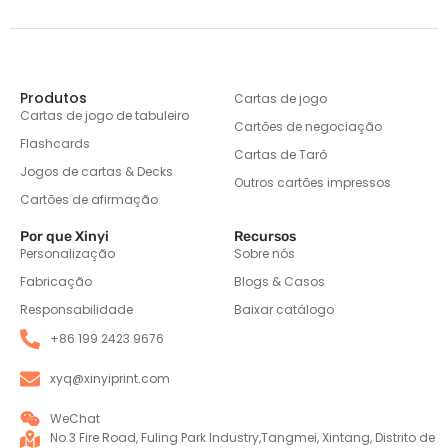
Produtos
Cartas de jogo
Cartas de jogo de tabuleiro
Cartões de negociação
Flashcards
Cartas de Tarô
Jogos de cartas & Decks
Outros cartões impressos
Cartões de afirmação
Por que Xinyi
Recursos
Personalização
Sobre nós
Fabricação
Blogs & Casos
Responsabilidade
Baixar catálogo
+86 199 2423 9676
xyq@xinyiprint.com
WeChat
No.3 Fire Road, Fuling Park Industry,Tangmei, Xintang, Distrito de