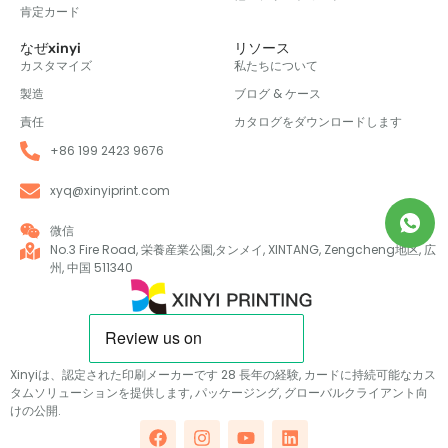
肯定カード
なぜxinyi
リソース
カスタマイズ
私たちについて
製造
ブログ & ケース
責任
カタログをダウンロードします
+86 199 2423 9676
xyq@xinyiprint.com
微信
No.3 Fire Road, 栄養産業公園,タンメイ, XINTANG, Zengcheng地区, 広
州, 中国 511340
Xinyiは、認定された印刷メーカーです 28 長年の経験, カードに持続可能なカス
タムソリューションを提供します, パッケージング, グローバルクライアント向
けの公開.