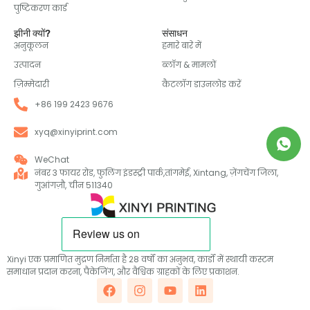
पुष्टिकरण कार्ड
झीनी क्यों?
संसाधन
अनुकूलन
हमारे बारे में
उत्पादन
ब्लॉग & मामलों
ज़िम्मेदारी
कैटलॉग डाउनलोड करें
+86 199 2423 9676
xyq@xinyiprint.com
WeChat
नंबर 3 फायर रोड, फुलिंग इंडस्ट्री पार्क,तांगमेई, Xintang, ज़ेंगचेंग जिला,
गुआंगज़ौ, चीन 511340
Xinyi एक प्रमाणित मुद्रण निर्माता है 28 वर्षों का अनुभव, कार्डों में स्थायी कस्टम
समाधान प्रदान करना, पैकेजिंग, और वैश्विक ग्राहकों के लिए प्रकाशन.