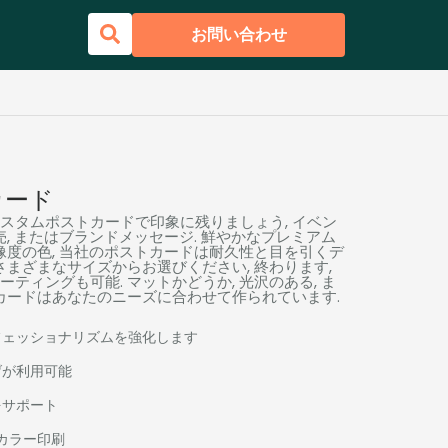
お問い合わせ
カード
スタムポストカードで印象に残りましょう, イベン
売, またはブランドメッセージ. 鮮やかなプレミアム
像度の色, 当社のポストカードは耐久性と目を引くデ
さまざまなサイズからお選びください, 終わります,
ティングも可能. マットかどうか, 光沢のある, ま
トカードはあなたのニーズに合わせて作られています.
フェッショナリズムを強化します
げが利用可能
をサポート
ルカラー印刷