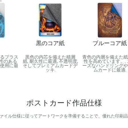
黒のコア紙
ブルーコア紙
るプラス
黒色の内芯を備えた積層
青色の内層を備えた紙
久性のある
紙. 耐久性に最適, 不透明度,
性を高めています。. 
使用に最
そしてプレミアムカードデ
ーズなハンドリングや
ッキ.
ムカードに最適.
ポストカード作品仕様
ァイル仕様に従ってアートワークを準備することで、優れた印刷品