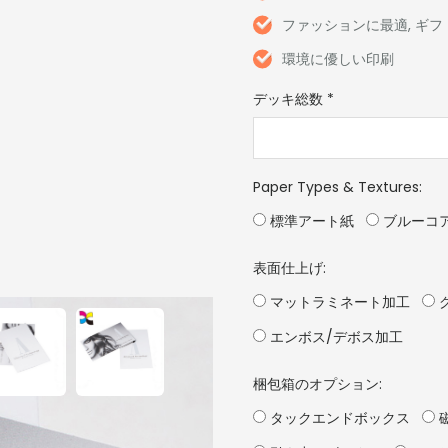
ファッションに最適, ギフ
環境に優しい印刷
デッキ総数
*
Paper Types & Textures
:
標準アート紙
ブルーコ
表面仕上げ:
マットラミネート加工
エンボス/デボス加工
梱包箱のオプション:
タックエンドボックス