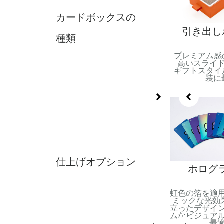
カードボックスの
リキの箱
ブースターパック
引き出し
種類
たる保護を備えた
驚きとコレクション性を追
プレミアム感
ある金属製容器.
求したコンパクトな密封パ
高いスライド
ョン用またはプレ
ック. トレーディングカー
ギフトスタイ
カードセットに最
ドに最適, 小売ディスプレ
装に
適.
イ, およびプロモーション
リリース.
仕上げオプション
箔押し
ポットUV
ホログ
反射効果を得るために適用
領域に光沢コーテ
虹色の箔を適
された金属箔. 高級感と視
用. コントラス
ミックな光効果
覚的なインパクトを加える
の細部の強調に最
立ったデザイ
のに最適です.
適.
ムなビジュア
最適