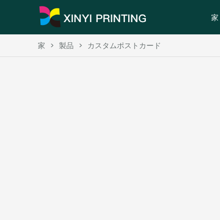
家
家
>
製品
>
カスタムポストカード