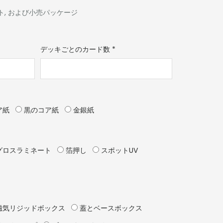
ト, および小売パッケージ
デッキごとのカード数
*
ア紙
黒のコア紙
金銀紙
グロスラミネート
箔押し
スポットUV
磁気リジッドボックス
蓋とベースボックス