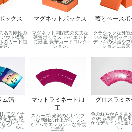
ボックス
マグネットボックス
蓋とベースボ
のある剛性の
マグネット開閉式の丈夫な
クラシックな外観の
アウト構造.
硬質ボックス. ハイエンド
スの硬質ボックス.
ルのカード包
に最適, 豪華カードコレク
デッキの保護やプ
最適.
ション.
ーションに最適
ラム箔
マットラミネート加
グロスラミネ
工
用してダイナ
色の鮮やかさを高
スムーズ, 光沢のないソフ
を実現. 際
のある表面. 目を
トな感触の仕上がり. プレ
ンとプレミア
かなデザインに適
ミアムでエレガントな外観
ルアピールに
す.
に最適.
.