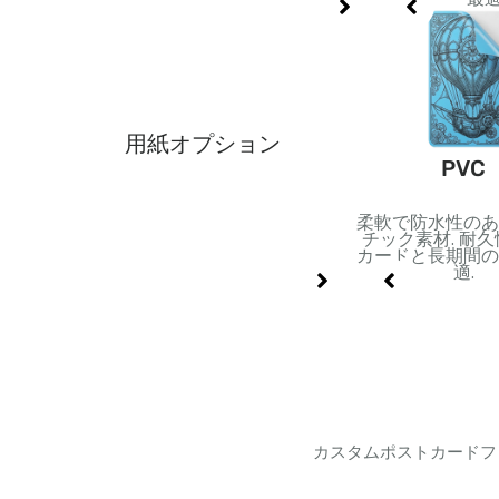
用紙オプション
コア紙
ゴールド/シルバーの
PVC
カードストック
備えた紙で剛
柔軟で防水性のあ
金属表面を備えた丈夫な板
ます。. スム
チック素材. 耐
紙. 高級パッケージや豪華
リングやゲー
カードと長期間の
な印刷デザインに最適.
に最適.
適.
カスタムポストカードフ