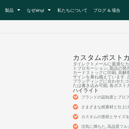
製品
なぜxinyi
私たちについて
ブログ & 場合
カスタムポスト
ダイレクトメールに最適なカ
トプロモーション, 製品の発
カードストックに印刷, 高解
ザインを兼ね備えています. 
ブランディングに合わせたコー
たは書き込み可能, 各ポス
ハイライト
ブランドの認知度とプロ
さまざまな紙素材と仕上
カスタムの形状とサイズ
活気に満ちた, 高品質フ