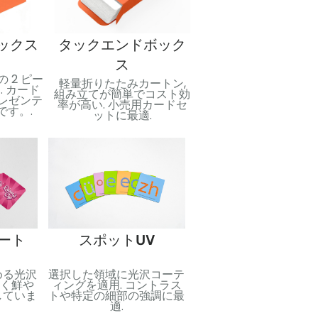
ックス
タックエンドボック
シュリンクフィ
ス
包装
 2 ピー
軽量折りたたみカートン,
保護と清潔さを保つた
 カード
組み立てが簡単でコスト効
しっかりとしたプラス
レゼンテ
率が高い. 小売用カードセ
クシール. 輸送中や販
です。.
ットに最適.
にカードデッキを固定
のに最適です.
箔押し
ート
スポットUV
反射効果を得るために
める光沢
選択した領域に光沢コーテ
された金属箔. 高級感
引く鮮や
ィングを適用. コントラス
覚的なインパクトを加
していま
トや特定の細部の強調に最
のに最適です.
適.