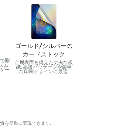
ゴールド/シルバーの
PVC
カードストック
で剛
柔軟で防水性のあるプラス
金属表面を備えた丈夫な板
スム
チック素材. 耐久性のある
紙. 高級パッケージや豪華
ゲー
カードと長期間の使用に最
な印刷デザインに最適.
適.
質を簡単に実現できます.