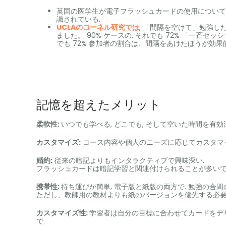
英国の医学生が電子フラッシュカードの使用について
識されている.
UCLAのコーネル研究では
, 「間隔を空けて」勉強
ました。 90% ケースの, それでも 72% 「一斉セッ
でも 72% 参加者の割合は、間隔をあけたほうが効果
記憶を超えたメリット
柔軟性:
いつでも学べる, どこでも, そして空いた時間を有効
カスタマイズ:
コース内容や個人のニーズに応じてカスタマ
婚約:
従来の暗記よりもインタラクティブで興味深い.
フラッシュカードは暗記学習と関連付けられることが多いです
携帯性:
持ち運びが簡単, 電子版と紙版の両方で. 勉強の合間
ただし、教師用の教材よりも紙のバージョンを優先する必要
カスタマイズ性:
学習者は自分の目標に合わせてカードをデ
で.