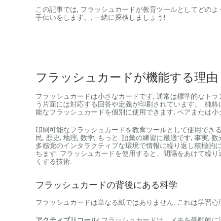
この記事では, フラッシュカードが教育ツールとしてどの
手伝いをします。, 一緒に探検しましょう!
フラッシュカードが機能する理由
フラッシュカードは小さなカードです, 通常は標準的なトラ
う片面には対応する回答や定義が印刷されています。. 純粋に
能なフラッシュカードを個別に使用できます, ペアまたは小
印刷可能なフラッシュカードを教育ツールとして使用できる主
民, 歴史, 地理, 数学, もっと. 語彙の練習に最適です, 事
多感覚のインタラクティブな環境で情報に繰り返し積極的に
ちます. フラッシュカードを使用すると、間隔をあけて繰り
くする技術.
フラッシュカードの背後にある科学
フラッシュカードは単なる紙ではありません. これは学習心理
アクティブリコール:
フラッシュカードは、メモを受動的に