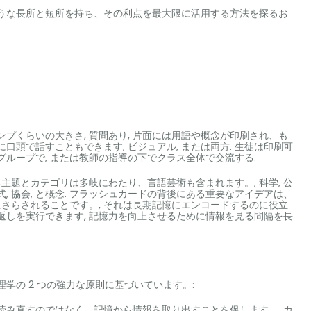
ような長所と短所を持ち、その利点を最大限に活用する方法を探るお
ンプくらいの大きさ, 質問あり, 片面には用語や概念が印刷され、も
口頭で話すこともできます, ビジュアル, または両方. 生徒は印刷可
グループで, または教師の指導の下でクラス全体で交流する.
題とカテゴリは多岐にわたり、言語芸術も含まれます。, 科学, 公
実, 数式, 協会, と概念. フラッシュカードの背後にある重要なアイデアは、
さらされることです。, それは長期記憶にエンコードするのに役立
返しを実行できます, 記憶力を向上させるために情報を見る間隔を長
学の 2 つの強力な原則に基づいています。:
読み直すのではなく、記憶から情報を取り出すことを促します。. カ