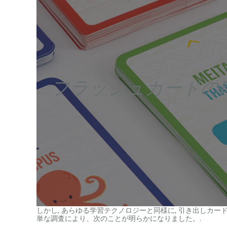
フラッシュカードの
しかし, あらゆる学習テクノロジーと同様に, 引き出しカ
単な調査により、次のことが明らかになりました。.