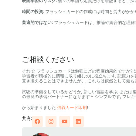
表面学習のリスク:
個々の単語や定義だけを暗記すると、深
時間の投資:
フラッシュカードの作成には時間と労力がかかり
普遍的ではない:
フラッシュカードは、推論や総合的な理解
ご相談ください
それで, フラッシュカードは勉強にどの程度効果的ですか? 
学習者が積極的に情報に取り組むのに役立ちます, 記憶力を
置き換えることはできませんが、, これらは依然として最も多
試験の準備をしているかどうか, 新しい言語を学ぶ, また
の最良の学習パートナーになります - シンプルです, フレキシ
から始まりました
信義カード印刷
!
共有: