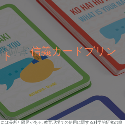
印刷者
信義カードプリン
ト
ードには長所と限界がある, 教育現場での使用に関する科学的研究の簡