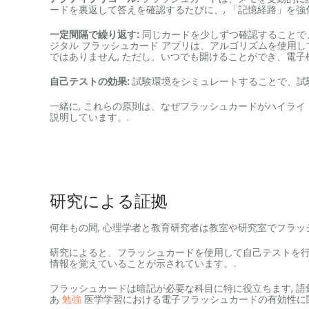
ードを裏返して答えを確認するたびに、, 「記憶経路」を強化
一定間隔で繰り返す:
同じカードを少しずつ確認することで、知識
ジタル フラッシュカード アプリは、アルゴリズムを使用し
ではありません, ただし、いつでも開けることができ、電子
自己テストの効果:
試験環境をシミュレートすることで、試
一緒に, これらの原則は、なぜフラッシュカードがハイラ
説明しています。.
研究による証拠
何年もの間, 心理学者と教育研究者は教室や研究室でフラッ
研究によると、フラッシュカードを使用して自己テストを
情報を覚えていることが示されています。.
フラッシュカードは暗記が必要な科目に特に役立ちます, 語彙な
あ
勉強
医学学習における電子フラッシュカードの有効性に