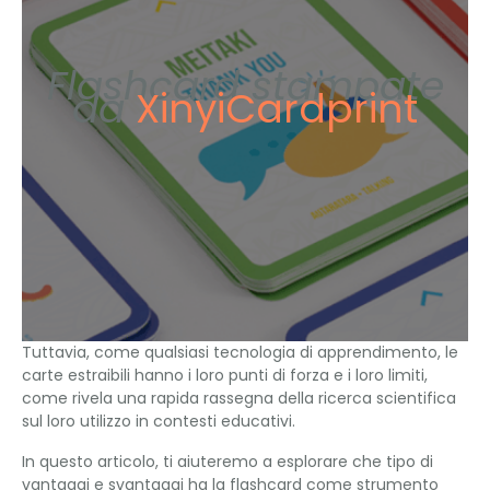
Flashcard stampate
da
XinyiCardprint
Tuttavia, come qualsiasi tecnologia di apprendimento, le
carte estraibili hanno i loro punti di forza e i loro limiti,
come rivela una rapida rassegna della ricerca scientifica
sul loro utilizzo in contesti educativi.
In questo articolo, ti aiuteremo a esplorare che tipo di
vantaggi e svantaggi ha la flashcard come strumento