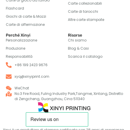
Carte di gioco da tavolo
Carte collezionabili
Flashcard
Carte di tarocchi
Giochi di carte & Mazzi
Altre carte stampate
Carte di affermazione
Perché Xinyi
Risorse
Personalizzazione
Chi siamo
Produzione
Blog & Casi
Responsabilità
Scarica il catalogo
+86 199 2423 9676
xyq@xinyiprint.com
WeChat
No.3 Fire Road, Fuling Industry Park,Tangmei, Xintang, Distretto
di Zengcheng, Guangzhou, Cina 511340
Xinyi è un produttore di stampa certificato con 28 anni di esperienza,