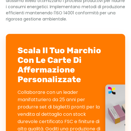
altissimo livello ottimizzano i processi produttivi per ridurre
i consumi energetici. Implementano metodi di produzione
efficienti mantenendo l'ISO 14001 conformità per una
rigorosa gestione ambientale.
Scala Il Tuo Marchio
Con Le Carte Di
Affermazione
Personalizzate
Collaborare con un leader
manifatturiero da 25 anni per
produrre set di biglietti pronti per la
vendita al dettaglio con stock
durevole certificato FSC e finiture di
alta qualità. Goditi una produzione di