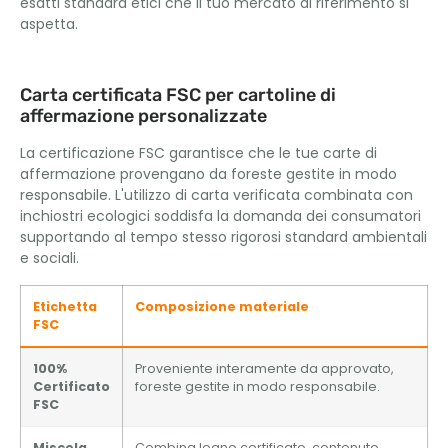
esatti standard etici che il tuo mercato di riferimento si
aspetta.
Carta certificata FSC per cartoline di
affermazione personalizzate
La certificazione FSC garantisce che le tue carte di
affermazione provengano da foreste gestite in modo
responsabile. L'utilizzo di carta verificata combinata con
inchiostri ecologici soddisfa la domanda dei consumatori
supportando al tempo stesso rigorosi standard ambientali
e sociali.
Etichetta
Composizione materiale
FSC
100%
Proveniente interamente da approvato,
Certificato
foreste gestite in modo responsabile.
FSC
Miscela
Combina legno certificato, contenuto