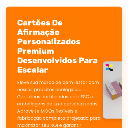
Cartões De
Afirmação
Personalizados
Premium
Desenvolvidos Para
Escalar
Eleve sua marca de bem-estar com
nossos produtos ecológicos,
Cartolinas certificadas pelo FSC e
embalagens de luxo personalizadas.
Aproveite MOQs flexíveis e
fabricação completa projetada para
maximizar seu ROI e garantir