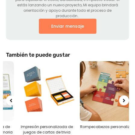
estás lanzando un nuevo proyecto, Mi equipo brindará
orientación y apoyo durante todo el proceso de
producción..
Enviar mensaje
También te puede gustar
Impresión personalizada de
Rompecabezas personalizados
a
juegos de cartas de trivia