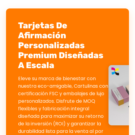
Tarjetas De
Afirmación
Personalizadas
Premium Diseñadas
A Escala
Eleve su marca de bienestar con
nuestra eco-amigable, Cartulinas con
certificación FSC y embalajes de lujo
personalizados. Disfrute de MOQ
flexibles y fabricación integral
diseñada para maximizar su retorno
de la inversión (ROI) y garantizar la
durabilidad lista para la venta al por