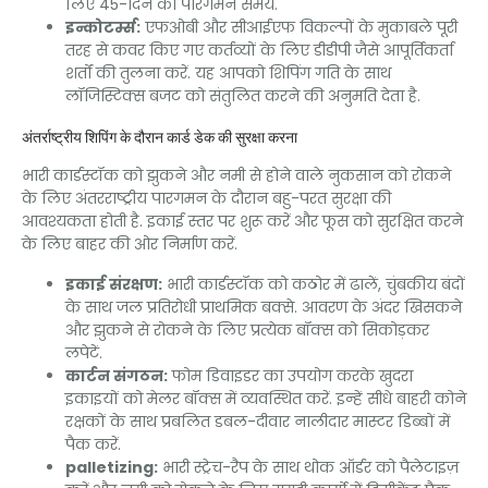
लिए 45-दिन का पारगमन समय.
इन्कोटर्म्स:
एफओबी और सीआईएफ विकल्पों के मुकाबले पूरी
तरह से कवर किए गए कर्तव्यों के लिए डीडीपी जैसे आपूर्तिकर्ता
शर्तों की तुलना करें. यह आपको शिपिंग गति के साथ
लॉजिस्टिक्स बजट को संतुलित करने की अनुमति देता है.
अंतर्राष्ट्रीय शिपिंग के दौरान कार्ड डेक की सुरक्षा करना
भारी कार्डस्टॉक को झुकने और नमी से होने वाले नुकसान को रोकने
के लिए अंतरराष्ट्रीय पारगमन के दौरान बहु-परत सुरक्षा की
आवश्यकता होती है. इकाई स्तर पर शुरू करें और फूस को सुरक्षित करने
के लिए बाहर की ओर निर्माण करें.
इकाई संरक्षण:
भारी कार्डस्टॉक को कठोर में ढालें, चुंबकीय बंदों
के साथ जल प्रतिरोधी प्राथमिक बक्से. आवरण के अंदर खिसकने
और झुकने से रोकने के लिए प्रत्येक बॉक्स को सिकोड़कर
लपेटें.
कार्टन संगठन:
फोम डिवाइडर का उपयोग करके खुदरा
इकाइयों को मेलर बॉक्स में व्यवस्थित करें. इन्हें सीधे बाहरी कोने
रक्षकों के साथ प्रबलित डबल-दीवार नालीदार मास्टर डिब्बों में
पैक करें.
palletizing:
भारी स्ट्रेच-रैप के साथ थोक ऑर्डर को पैलेटाइज़