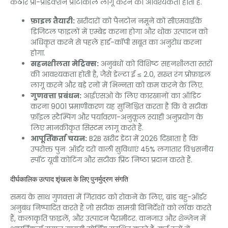
कठोर प्री-प्रोडक्शन प्रोटोकॉल लागू करने की आवश्यकता होती है.
फ़ाइल तैयारी:
खरीदारों को पैनटोन नमूने को सीएमवाईके
डिजिटल फाइलों में एम्बेड करना होगा और थोक उत्पादन को
अधिकृत करने से पहले हार्ड-कॉपी सबूत का अनुरोध करना
होगा.
सहनशीलता मेट्रिक्स:
अनुबंधों को विशिष्ट सहनशीलता स्तरों
की आवश्यकता होती है, जैसे डेल्टा ई ≤ 2.0, सख्त रंग प्रोफ़ाइल
लागू करने और बड़े रनों में भिन्नता को कम करने के लिए.
गुणवत्ता प्रबंधन:
आईएसओ के लिए कारखानों का ऑडिट
करना 9001 प्रमाणीकरण यह सुनिश्चित करता है कि वे सटीक
फ़ॉइल स्टैम्पिंग और पर्यावरण-अनुकूल स्याही अनुप्रयोग के
लिए मानकीकृत सिस्टम लागू करते हैं.
आपूर्तिकर्ता चयन:
B2B खरीद डेटा में 2026 दिखाता है कि
उपरोक्त पुनः ऑर्डर दरों वाली सुविधाएं 45% लगातार विश्वसनीय
स्पॉट यूवी कोटिंग और सटीक प्रिंट निष्ठा प्रदान करते हैं.
दीर्घकालिक उत्पाद शृंखला के लिए पुनर्मुद्रण संगति
समय के साथ गुणवत्ता में गिरावट को रोकने के लिए, ब्रांड बहु-ऑर्डर
अनुबंध निष्पादित करते हैं जो सटीक सामग्री विनिर्देशों को लॉक करते
हैं, कलाकृति फ़ाइलें, और उत्पादन पैरामीटर. वानजाउ और शेन्ज़ेन में