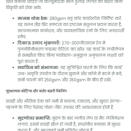
स्रोत बनाना चाहिए जो वॉल्यूमेट्रिक माल ढुलाई लागत को बढ़ाए बिना
विकृति को रोक सके.
मानक थोक डेक:
280gsm ब्लू कोर कार्डस्टॉक निर्दिष्ट करें.
यह वज़न तीव्र प्रिंट स्पष्टता का इष्टतम संतुलन प्रदान करता है,
संरचनात्मक कठोरता, और व्यावसायिक रनों के लिए अपारदर्शी
स्नैप.
टिकाऊ उत्पाद शृंखलाएँ:
270-300जीएसएम रेंज में
पुनर्नवीनीकरण फाइबर वेरिएंट का स्रोत. यह कार्ड के लचीलेपन
से समझौता किए बिना पर्यावरण-अनुकूल अनुपालन लक्ष्यों को
पूरा करता है.
स्थायित्व को संभालना:
यह सुनिश्चित करने के लिए कि कार्ड
उच्च-आवृत्ति उपयोग के दौरान झुकने और कोने में बंटने से बचें,
सभी चयनों को 250gsm और 350gsm के बीच ही रखें।.
सुरक्षात्मक कोटिंग्स और कठोर बाहरी पैकेजिंग
स्याही और भौतिक डेक को नमी से बचाना, टकराव, और खुदरा शेल्फ-
पहनने के लिए पेशेवर पोस्ट-प्रिंट उपचार की आवश्यकता होती है.
मुद्रणोत्तर समाप्ति:
मुद्रण के बाद जलीय लेप या मैट लेमिनेशन
लगाएं. इससे स्याही सील हो जाती है, स्पर्शनीय बनावट में सुधार
करता है, और महत्वपूर्ण नमी प्रतिरोध जोड़ता है.