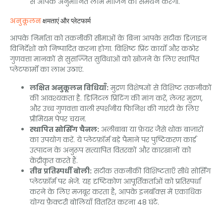
से आपके अनुमानित लाभ मार्जिन का समर्थन करेगी.
अनुकूलन
क्षमताएं और प्लेटफार्म
आपके निर्माता को तकनीकी सीमाओं के बिना आपके सटीक डिज़ाइन
विनिर्देशों को निष्पादित करना होगा. विशिष्ट प्रिंट कार्यों और कठोर
गुणवत्ता मानकों से सुसज्जित सुविधाओं को खोजने के लिए स्थापित
प्लेटफार्मों का लाभ उठाएं.
लक्षित अनुकूलन विधियाँ:
मुद्रण विशेषज्ञों से विशिष्ट तकनीकों
की आवश्यकता है. डिजिटल प्रिंटिंग की मांग करें, लेजर मुद्रण,
और उच्च गुणवत्ता वाली स्पर्शनीय फिनिश की गारंटी के लिए
प्रीमियम पेपर चयन.
स्थापित सोर्सिंग चैनल:
अलीबाबा या फ़ेयर जैसे थोक बाज़ारों
का उपयोग करें. ये प्लेटफ़ॉर्म बड़े पैमाने पर पुष्टिकरण कार्ड
उत्पादन के अनुरूप सत्यापित वितरकों और कारखानों को
केंद्रीकृत करते हैं.
तीव्र प्रतिस्पर्धी बोली:
सटीक तकनीकी विशिष्टताएँ सीधे सोर्सिंग
प्लेटफ़ॉर्म पर भेजें. यह दृष्टिकोण आपूर्तिकर्ताओं को प्रतिस्पर्धा
करने के लिए मजबूर करता है, आपके इनबॉक्स में एकाधिक
योग्य फ़ैक्टरी बोलियाँ वितरित करना 48 घंटे.