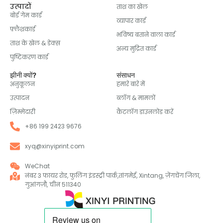
उत्पादों
ताश का खेल
बोर्ड गेम कार्ड
व्यापार कार्ड
फ़्लैशकार्ड
भविष्य बताने वाला कार्ड
ताश के खेल & डेक्स
अन्य मुद्रित कार्ड
पुष्टिकरण कार्ड
झीनी क्यों?
संसाधन
अनुकूलन
हमारे बारे में
उत्पादन
ब्लॉग & मामलों
ज़िम्मेदारी
कैटलॉग डाउनलोड करें
+86 199 2423 9676
xyq@xinyiprint.com
WeChat
नंबर 3 फायर रोड, फुलिंग इंडस्ट्री पार्क,तांगमेई, Xintang, ज़ेंगचेंग जिला,
गुआंगज़ौ, चीन 511340