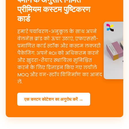
प्रीमियम कस्टम पुष्टिकरण
कार्ड
हमारे पर्यावरण-अनुकूल के साथ अपने
वेलनेस ब्रांड को ऊंचा उठाएं, एफएससी-
प्रमाणित कार्ड स्टॉक और कस्टम लक्जरी
पैकेजिंग. अपने ROI को अधिकतम करने
और खुदरा-तैयार स्थायित्व सुनिश्चित
करने के लिए डिज़ाइन किए गए लचीले
MOQ और वन-स्टॉप विनिर्माण का आनंद
लें.
एक कस्टम कोटेशन का अनुरोध करें →