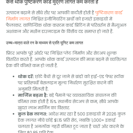
कैसे थोक पुष्टिकरण कार्ड मुद्रण लागत कम करता है
उत्पादन बढ़ाने से सीधे तौर पर आपकी कटौती होती है
पुष्टिकरण कार्ड
निर्माण लागत
निश्चित इंजीनियरिंग खर्चों को हजारों इकाइयों में
फैलाकर. वाणिज्यिक थोक कस्टम कार्ड प्रिंटिंग में परिवर्तन से मैन्युअल
अंशांकन और मशीन डाउनटाइम के वित्तीय दंड समाप्त हो जाते हैं.
उच्च-मात्रा वाले रन के माध्यम से प्रति यूनिट कम लागत
प्रिंटर आपके पूरे ऑर्डर पर निश्चित प्लेट निर्माण और सेटअप शुल्क
वितरित करते हैं. आपके थोक कार्ड उत्पादन की मात्रा बढ़ने से व्यक्तिगत
डेक की कीमतें कम हो जाती हैं.
थोक दरें:
छोटे बैचों से दूर जाने से ब्रांडों को हाई-एंड पेपर स्टॉक
पर प्रतिस्पर्धी बेसलाइन मूल्य निर्धारण सुरक्षित करने की
अनुमति मिलती है.
मार्जिन बढ़ता है:
बड़े पैमाने पर व्यावसायिक संचालन की
कीमत तक होती है 15% स्थानीय सेटअप से कम, सीधे आपके
खुदरा लाभ मार्जिन का विस्तार.
कुल डेक लागत:
आदेश मार रहा है 500 इकाइयों में 2026 कुल
डेक लागत नीचे छोड़ें $1.15 प्रति सेट, जबकि 1,000+ इकाई
चलाता है अनलॉक गहरी कीमत टूट जाता है चारों ओर करने के
लिए $0.85 प्रति डेक.