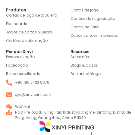
Produtos
Cartas de jogo
Cartas de jogo de tabuleiro
Cartões de negociação
Flashcards
Cartas de Tarô
Jogos de cartas & Decks
Outros cartões impressos
Cartões de afirmação
Por que Xinyi
Recursos
Personalização
Sobre nós
Fabricação
Blogs & Casos
Responsabilidade
Baixar catálogo
+86 199 2423 9676
xyq@xinyiprint.com
WeChat
No.3 Fire Road, Fuling Park Industry,Tangmei, Xintang, Distrito de
Zengcheng, Guangzhou, China 511340