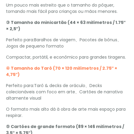
Um pouco mais estreito que o tamanho do pôquer,
tornando mais fácil para crianças ou mãos menores.
③ Tamanho do minicartão (44 × 63 milímetros / 1.75″
× 2,5″)
Perfeito para:Baralhos de viagem、Pacotes de bônus、
Jogos de pequeno formato
Compactar, portátil, e econômico para grandes tiragens.
④ Tamanho do Tarô (70 × 120 milímetros / 2.75″ ×
4,75″)
Perfeito para:Tarô & decks de oráculo、Decks
colecionáveis ​​com foco em arte、Cartões de narrativa
altamente visual
O formato mais alto dá à obra de arte mais espaço para
respirar.
⑤ Cartões de grande formato (89 × 146 milímetros /
3.5″ × 5,75″)