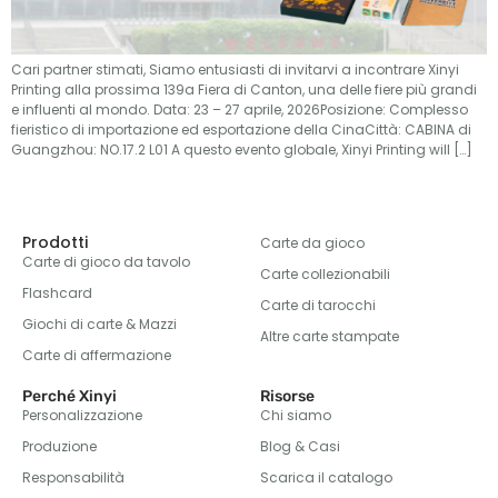
Cari partner stimati, Siamo entusiasti di invitarvi a incontrare Xinyi
Printing alla prossima 139a Fiera di Canton, una delle fiere più grandi
e influenti al mondo. Data: 23 – 27 aprile, 2026Posizione: Complesso
fieristico di importazione ed esportazione della CinaCittà: CABINA di
Guangzhou: NO.17.2 L01 A questo evento globale,
Xinyi Printing will
[…]
Prodotti
Carte da gioco
Carte di gioco da tavolo
Carte collezionabili
Flashcard
Carte di tarocchi
Giochi di carte & Mazzi
Altre carte stampate
Carte di affermazione
Perché Xinyi
Risorse
Personalizzazione
Chi siamo
Produzione
Blog & Casi
Responsabilità
Scarica il catalogo