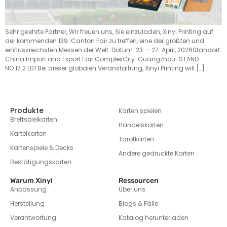
Sehr geehrte Partner, Wir freuen uns, Sie einzuladen, Xinyi Printing auf
der kommenden 139. Canton Fair zu treffen, eine der größten und
einflussreichsten Messen der Welt. Datum: 23. – 27. April, 2026Standort:
China Import and Export Fair ComplexCity: Guangzhou-STAND:
NO.17.2 L01 Bei dieser globalen Veranstaltung,
Xinyi Printing will
[…]
Produkte
Karten spielen
Brettspielkarten
Handelskarten
Karteikarten
Tarotkarten
Kartenspiele & Decks
Andere gedruckte Karten
Bestätigungskarten
Warum Xinyi
Ressourcen
Anpassung
Über uns
Herstellung
Blogs & Fälle
Verantwortung
Katalog herunterladen