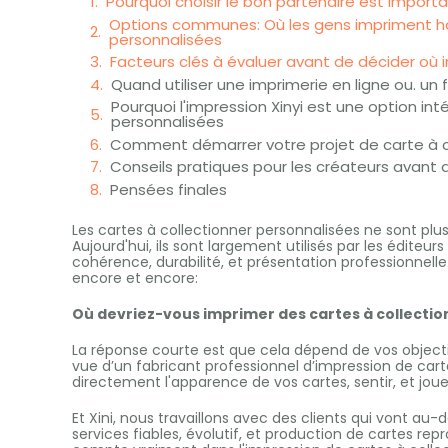
Pourquoi choisir le bon partenaire est importa
Options communes: Où les gens impriment ha
personnalisées
Facteurs clés à évaluer avant de décider où 
Quand utiliser une imprimerie en ligne ou. un
Pourquoi l'impression Xinyi est une option in
personnalisées
Comment démarrer votre projet de carte à col
Conseils pratiques pour les créateurs avant 
Pensées finales
Les cartes à collectionner personnalisées ne sont pl
Aujourd'hui, ils sont largement utilisés par les éditeu
cohérence, durabilité, et présentation professionne
encore et encore:
Où devriez-vous imprimer des cartes à collecti
La réponse courte est que cela dépend de vos objectif
vue d’un fabricant professionnel d’impression de carte
directement l'apparence de vos cartes, sentir, et jou
Et Xini, nous travaillons avec des clients qui vont au-
services fiables, évolutif, et production de cartes repr