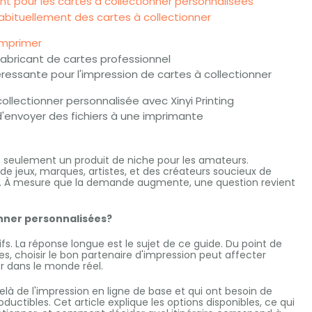
nt pour les cartes à collectionner personnalisées
bituellement des cartes à collectionner
imprimer
 fabricant de cartes professionnel
téressante pour l'impression de cartes à collectionner
lectionner personnalisée avec Xinyi Printing
d'envoyer des fichiers à une imprimante
us seulement un produit de niche pour les amateurs.
rs de jeux, marques, artistes, et des créateurs soucieux de
lle. À mesure que la demande augmente, une question revient
onner personnalisées?
s. La réponse longue est le sujet de ce guide. Du point de
s, choisir le bon partenaire d'impression peut affecter
er dans le monde réel.
delà de l'impression en ligne de base et qui ont besoin de
oductibles. Cet article explique les options disponibles, ce qui