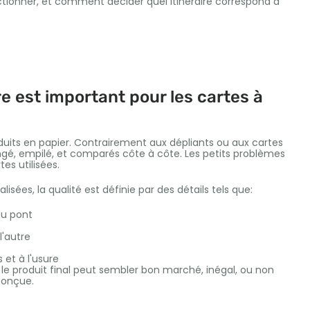
tionner, et comment décider quel itinéraire correspond à
re est important pour les cartes à
duits en papier. Contrairement aux dépliants ou aux cartes
langé, empilé, et comparés côte à côte. Les petits problèmes
es utilisées.
isées, la qualité est définie par des détails tels que:
du pont
l'autre
 et à l'usure
le produit final peut sembler bon marché, inégal, ou non
conçue.