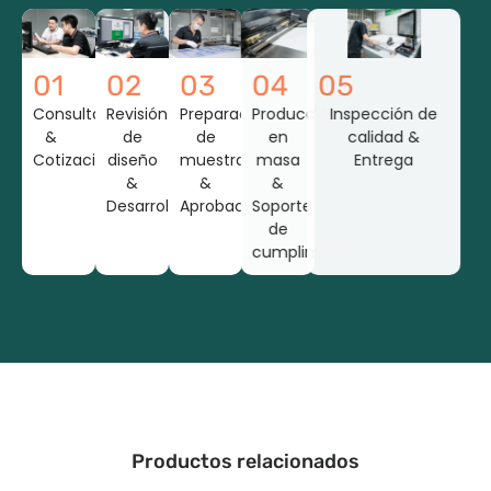
01
02
03
04
05
Consulta
Revisión
Preparación
Producción
Inspección de
&
de
de
en
calidad &
Cotización
diseño
muestra
masa
Entrega
&
&
&
Desarrollo
Aprobación
Soporte
de
cumplimiento
Productos relacionados