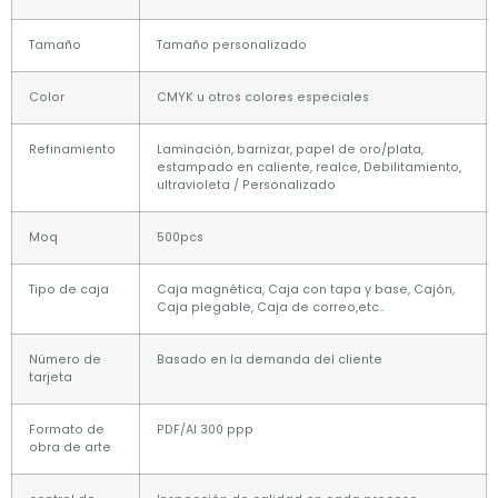
Tamaño
Tamaño personalizado
Color
CMYK u otros colores especiales
Refinamiento
Laminación, barnizar, papel de oro/plata,
estampado en caliente, realce, Debilitamiento,
ultravioleta / Personalizado
Moq
500pcs
Tipo de caja
Caja magnética, Caja con tapa y base, Cajón,
Caja plegable, Caja de correo,etc..
Número de
Basado en la demanda del cliente
tarjeta
Formato de
PDF/AI 300 ppp
obra de arte