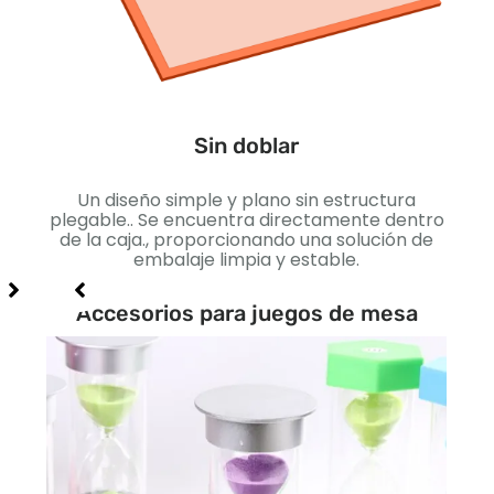
Un d
pr
tar
Sin doblar
 que
Un diseño simple y plano sin estructura
taje..
plegable.. Se encuentra directamente dentro
actos
de la caja., proporcionando una solución de
embalaje limpia y estable.
Accesorios para juegos de mesa