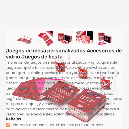
Juegos de mesa personalizados Accesorios de
vidrio Juegos de fiesta
Impresión de juegos de mesa personalizados – un paquete de
juego completo,
fully customized We provide one-stop custom
board game printing services to help you create your own board
game
. Este juego con accesorios de cristal amplía la gama
general de accesorios para juegos de mesa., de tableros de
juego, tarjetas, libros de reglas, fichas, dados a servicios de
embalaje personalizados, Todo lo cual se puede personalizar
según el concepto y diseño de tu juego.. Ofrecemos una variedad
de tipos de cajas., y vienen con manuales como instrucciones
para ayudarle a crear efectos de nivel profesional. Perfecto para
creadores independientes, editoriales y proyectos educativos.
Reflejos
Placas y componentes totalmente personalizables