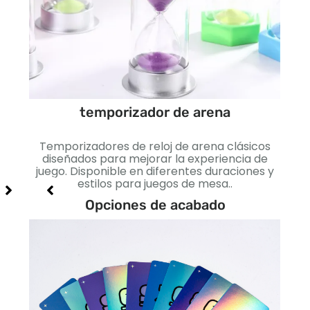
temporizador de arena
dos
dades
rmas,
Temporizadores de reloj de arena clásicos
Din
 juego
diseñados para mejorar la experiencia de
co
juego. Disponible en diferentes duraciones y
dura
estilos para juegos de mesa..
edu
Opciones de acabado