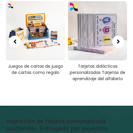
Juegos de cartas de juego
Tarjetas didácticas
s
de cartas como regalo
personalizadas Tarjetas de
aprendizaje del alfabeto
Impresión de tarjeta personalizada
sostenible, Entregado por expertos