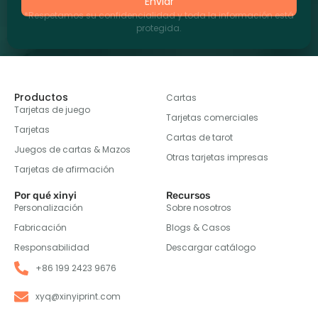
Enviar
*Respetamos su confidencialidad y toda la información está
protegida.
Productos
Cartas
Tarjetas de juego
Tarjetas comerciales
Tarjetas
Cartas de tarot
Juegos de cartas & Mazos
Otras tarjetas impresas
Tarjetas de afirmación
Por qué xinyi
Recursos
Personalización
Sobre nosotros
Fabricación
Blogs & Casos
Responsabilidad
Descargar catálogo
+86 199 2423 9676
xyq@xinyiprint.com