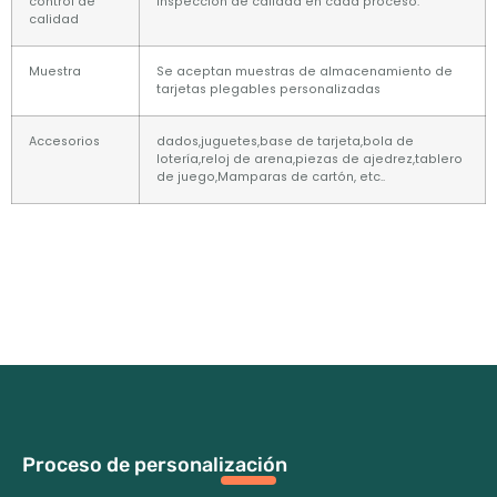
control de
Inspección de calidad en cada proceso.
calidad
Muestra
Se aceptan muestras de almacenamiento de
tarjetas plegables personalizadas
Accesorios
dados,juguetes,base de tarjeta,bola de
lotería,reloj de arena,piezas de ajedrez,tablero
de juego,Mamparas de cartón, etc..
Proceso de personalización